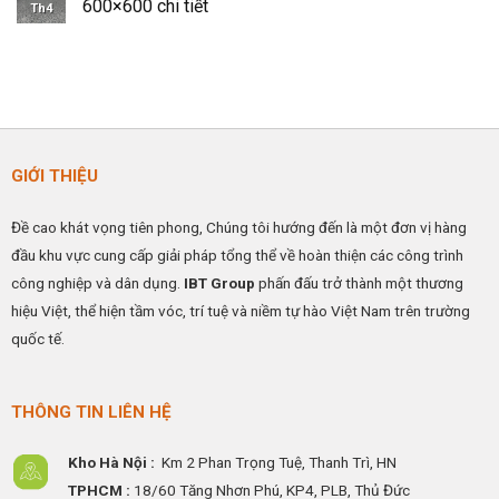
luận
600×600 chi tiết
Công
pháp
Th4
Điện
ở
Nghiệp
nâng
IBTFLOR
Thi
Không
cao
–
công
có
hiệu
Giải
sàn
bình
quả
Pháp
nâng
luận
hoạt
Kiểm
kỹ
ở
động
Soát
thuật
Quy
ESD
HPL
trình
Hiệu
–
thi
Quả
Có
công
Cho
Ramdoc
sàn
GIỚI THIỆU
Nhà
sàn
vinyl
Máy
nâng
chống
&
và
tĩnh
Phòng
cáp
điện
Đề cao khát vọng tiên phong, Chúng tôi hướng đến là một đơn vị hàng
Sạch
đồng
KT
tiếp
600×600
đầu khu vực cung cấp giải pháp tổng thể về hoàn thiện các công trình
địa
chi
tiết
công nghiệp và dân dụng.
IBT Group
phấn đấu trở thành một thương
hiệu Việt, thể hiện tầm vóc, trí tuệ và niềm tự hào Việt Nam trên trường
quốc tế.
THÔNG TIN LIÊN HỆ
Kho Hà Nội :
Km 2 Phan Trọng Tuệ,
Thanh
Trì, HN
TPHCM :
18/60 Tăng Nhơn Phú, KP4, PLB, Thủ Đức