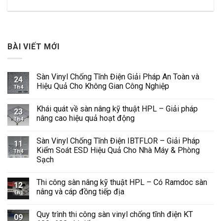
BÀI VIẾT MỚI
Sàn Vinyl Chống Tĩnh Điện Giải Pháp An Toàn và
24
Hiệu Quả Cho Không Gian Công Nghiệp
Th4
Không
có
Khái quát về sàn nâng kỹ thuật HPL – Giải pháp
bình
23
luận
nâng cao hiệu quả hoạt động
Th4
ở
Sàn
Không
Vinyl
có
Sàn Vinyl Chống Tĩnh Điện IBTFLOR – Giải Pháp
Chống
bình
11
Tĩnh
luận
Kiểm Soát ESD Hiệu Quả Cho Nhà Máy & Phòng
Th4
Điện
ở
Sạch
Giải
Khái
Pháp
quát
Không
An
về
có
Toàn
sàn
Thi công sàn nâng kỹ thuật HPL – Có Ramdoc sàn
bình
12
và
nâng
luận
nâng và cáp đồng tiếp địa
Hiệu
kỹ
Th1
ở
Quả
thuật
Sàn
Không
Cho
HPL
Vinyl
có
Không
–
Quy trình thi công sàn vinyl chống tĩnh điện KT
Chống
bình
09
Gian
Giải
Tĩnh