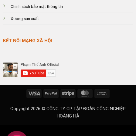
Chính sách bảo mật thông tin
Xưởng sản xuất
KẾT NỐI MẠNG XÃ HỘI
Visa
PayPal
Stripe
MasterCard
Cash
On
Delivery
Copyright 2026 ©
CÔNG TY CP TẬP ĐOÀN CÔNG NGHIỆP
HOÀNG HÀ