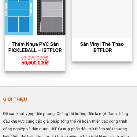
Thảm Nhựa PVC Sân
Sàn Vinyl Thể Thao
PICKLEBALL – IBTFLOR
IBTFLOR
53,200,000
₫
Giá
Giá
50,000,000
₫
gốc
hiện
là:
tại
53,200,000₫.
là:
50,000,000₫.
GIỚI THIỆU
Đề cao khát vọng tiên phong, Chúng tôi hướng đến là một đơn vị hàng
đầu khu vực cung cấp giải pháp tổng thể về hoàn thiện các công trình
công nghiệp và dân dụng.
IBT Group
phấn đấu trở thành một thương
hiệu Việt, thể hiện tầm vóc, trí tuệ và niềm tự hào Việt Nam trên trường