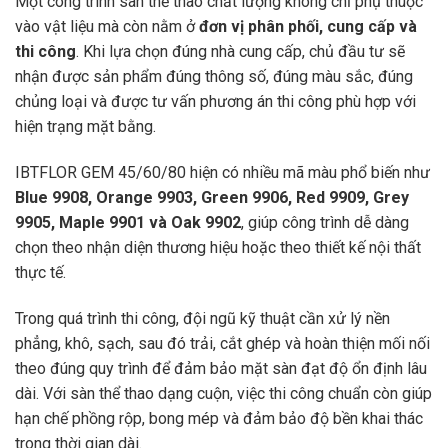
Một công trình sàn thể thao chất lượng không chỉ phụ thuộc
vào vật liệu mà còn nằm ở
đơn vị phân phối, cung cấp và
thi công
. Khi lựa chọn đúng nhà cung cấp, chủ đầu tư sẽ
nhận được sản phẩm đúng thông số, đúng màu sắc, đúng
chủng loại và được tư vấn phương án thi công phù hợp với
hiện trạng mặt bằng.
IBTFLOR GEM 45/60/80 hiện có nhiều mã màu phổ biến như
Blue 9908, Orange 9903, Green 9906, Red 9909, Grey
9905, Maple 9901 và Oak 9902
, giúp công trình dễ dàng
chọn theo nhận diện thương hiệu hoặc theo thiết kế nội thất
thực tế.
Trong quá trình thi công, đội ngũ kỹ thuật cần xử lý nền
phẳng, khô, sạch, sau đó trải, cắt ghép và hoàn thiện mối nối
theo đúng quy trình để đảm bảo mặt sàn đạt độ ổn định lâu
dài. Với sàn thể thao dạng cuộn, việc thi công chuẩn còn giúp
hạn chế phồng rộp, bong mép và đảm bảo độ bền khai thác
trong thời gian dài.