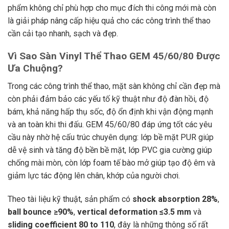
phẩm không chỉ phù hợp cho mục đích thi công mới mà còn
là giải pháp nâng cấp hiệu quả cho các công trình thể thao
cần cải tạo nhanh, sạch và đẹp.
Vì Sao Sàn Vinyl Thể Thao GEM 45/60/80 Được
Ưa Chuộng?
Trong các công trình thể thao, mặt sàn không chỉ cần đẹp mà
còn phải đảm bảo các yếu tố kỹ thuật như độ đàn hồi, độ
bám, khả năng hấp thụ sốc, độ ổn định khi vận động mạnh
và an toàn khi thi đấu. GEM 45/60/80 đáp ứng tốt các yêu
cầu này nhờ hệ cấu trúc chuyên dụng: lớp bề mặt PUR giúp
dễ vệ sinh và tăng độ bền bề mặt, lớp PVC gia cường giúp
chống mài mòn, còn lớp foam tế bào mở giúp tạo độ êm và
giảm lực tác động lên chân, khớp của người chơi.
Theo tài liệu kỹ thuật, sản phẩm có
shock absorption 28%
,
ball bounce ≥90%
,
vertical deformation ≤3.5 mm
và
sliding coefficient 80 to 110
, đây là những thông số rất