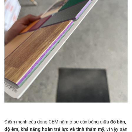
Điểm mạnh của dòng GEM nằm ở sự cân bằng giữa
độ bền,
độ êm, khả năng hoàn trả lực và tính thẩm mỹ
, vì vậy sản