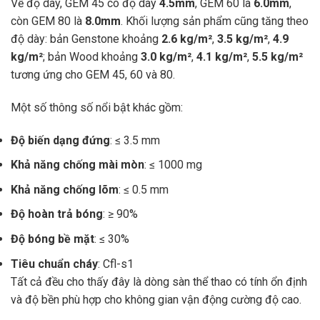
Về độ dày, GEM 45 có độ dày
4.5mm
, GEM 60 là
6.0mm
,
còn GEM 80 là
8.0mm
. Khối lượng sản phẩm cũng tăng theo
độ dày: bản Genstone khoảng
2.6 kg/m²
,
3.5 kg/m²
,
4.9
kg/m²
; bản Wood khoảng
3.0 kg/m²
,
4.1 kg/m²
,
5.5 kg/m²
tương ứng cho GEM 45, 60 và 80.
Một số thông số nổi bật khác gồm:
Độ biến dạng đứng
: ≤ 3.5 mm
Khả năng chống mài mòn
: ≤ 1000 mg
Khả năng chống lõm
: ≤ 0.5 mm
Độ hoàn trả bóng
: ≥ 90%
Độ bóng bề mặt
: ≤ 30%
Tiêu chuẩn cháy
: Cfl-s1
Tất cả đều cho thấy đây là dòng sàn thể thao có tính ổn định
và độ bền phù hợp cho không gian vận động cường độ cao.