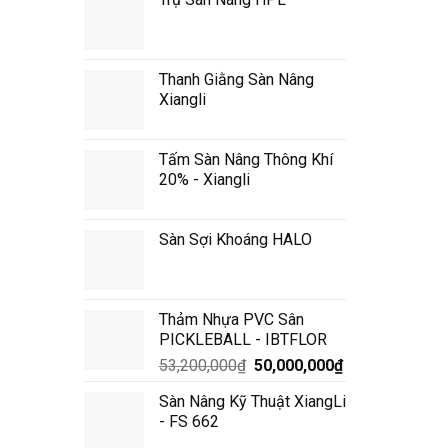
Thanh Giằng Sàn Nâng
Xiangli
Tấm Sàn Nâng Thông Khí
20% - Xiangli
Sàn Sợi Khoáng HALO
Thảm Nhựa PVC Sân
PICKLEBALL - IBTFLOR
Giá
Giá
53,200,000
₫
50,000,000
₫
gốc
hiện
Sàn Nâng Kỹ Thuật XiangLi
là:
tại
- FS 662
53,200,000₫.
là: