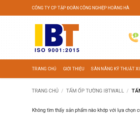
Skip
CÔNG TY CP TẬP ĐOÀN CÔNG NGHIỆP HOÀNG HÀ
to
content
TRANG CHỦ
GIỚI THIỆU
SÀN NÂNG KỸ THUẬT XI
TRANG CHỦ
/
TẤM ỐP TƯỜNG IBTWALL
/
TẤM
Không tìm thấy sản phẩm nào khớp với lựa chọn c