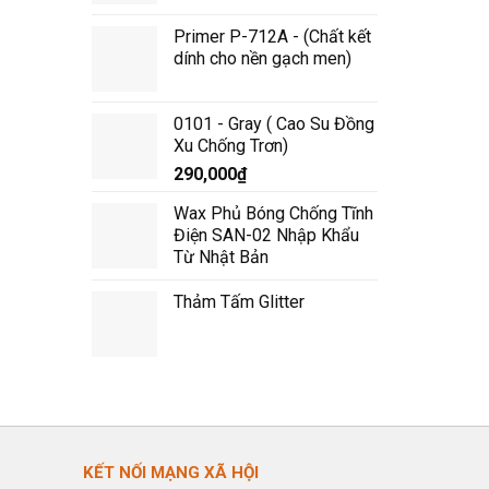
50,000,000₫.
Primer P-712A - (Chất kết
dính cho nền gạch men)
0101 - Gray ( Cao Su Đồng
Xu Chống Trơn)
290,000
₫
Wax Phủ Bóng Chống Tĩnh
Điện SAN-02 Nhập Khẩu
Từ Nhật Bản
Thảm Tấm Glitter
KẾT NỐI MẠNG XÃ HỘI