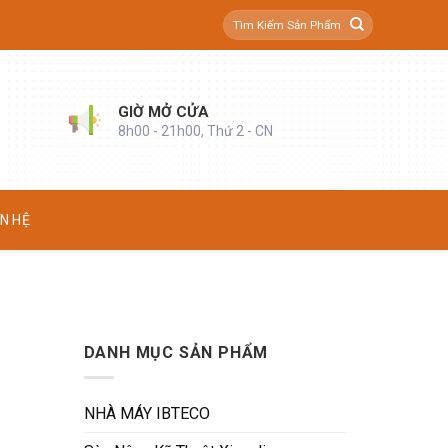
Tìm
kiếm:
GIỜ MỞ CỬA
8h00 - 21h00, Thứ 2 - CN
ÊN HỆ
DANH MỤC SẢN PHẨM
NHÀ MÁY IBTECO