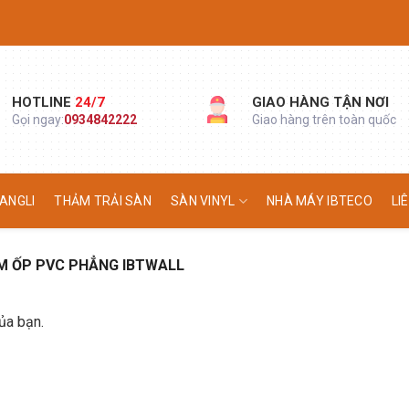
HOTLINE
24/7
GIAO HÀNG TẬN NƠI
Gọi ngay:
0934842222
Giao hàng trên toàn quốc
ANGLI
THẢM TRẢI SÀN
SÀN VINYL
NHÀ MÁY IBTECO
LI
 ỐP PVC PHẲNG IBTWALL
ủa bạn.