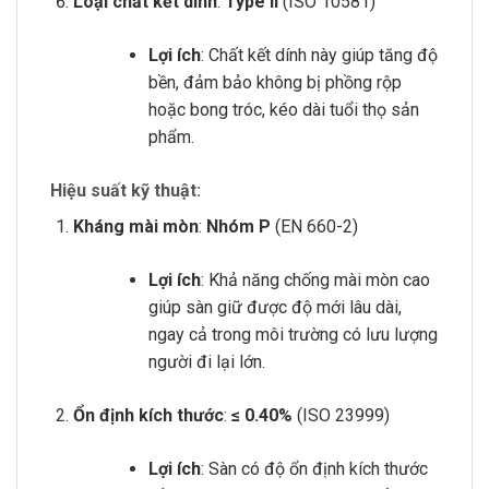
Loại chất kết dính
:
Type II
(ISO 10581)
Lợi ích
: Chất kết dính này giúp tăng độ
bền, đảm bảo không bị phồng rộp
hoặc bong tróc, kéo dài tuổi thọ sản
phẩm.
Hiệu suất kỹ thuật:
Kháng mài mòn
:
Nhóm P
(EN 660-2)
Lợi ích
: Khả năng chống mài mòn cao
giúp sàn giữ được độ mới lâu dài,
ngay cả trong môi trường có lưu lượng
người đi lại lớn.
Ổn định kích thước
:
≤ 0.40%
(ISO 23999)
Lợi ích
: Sàn có độ ổn định kích thước