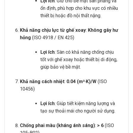
Lợi ích
: Giữ cho bề mặt sàn phẳng và
ổn định, phù hợp cho khu vực có nhiều
thiết bị hoặc đồ nội thất nặng.
Khả năng chịu lực từ ghế xoay
:
Không gây hư
hỏng
(ISO 4918 / EN 425)
Lợi ích
: Sàn có khả năng chống chịu
tốt với ghế xoay hoặc thiết bị di động,
giúp bảo vệ bề mặt.
Khả năng cách nhiệt
:
0.04 (m²·K)/W
(ISO
10456)
Lợi ích
: Giúp tiết kiệm năng lượng và
tạo sự thoải mái cho người sử dụng.
Chống phai màu (kháng ánh sáng)
:
> 6
(ISO
105-B02)