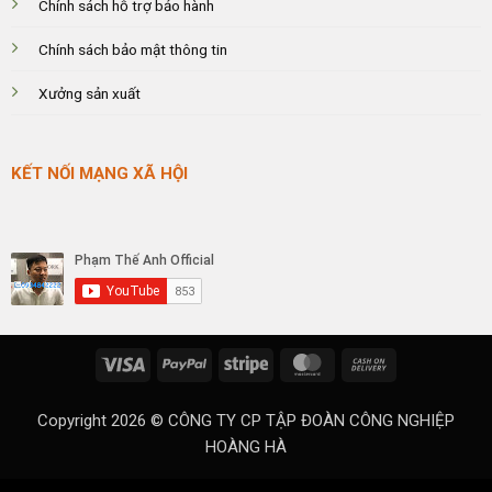
Chính sách hỗ trợ bảo hành
Chính sách bảo mật thông tin
Xưởng sản xuất
KẾT NỐI MẠNG XÃ HỘI
Visa
PayPal
Stripe
MasterCard
Cash
On
Delivery
Copyright 2026 ©
CÔNG TY CP TẬP ĐOÀN CÔNG NGHIỆP
HOÀNG HÀ