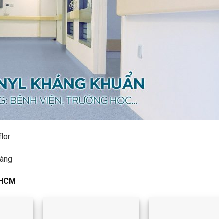
flor
hàng
 HCM