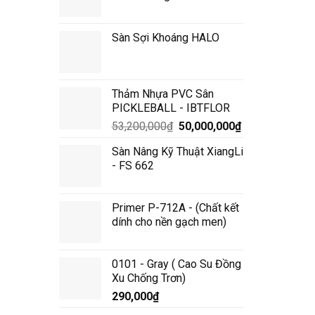
Sàn Sợi Khoáng HALO
Thảm Nhựa PVC Sân
PICKLEBALL - IBTFLOR
Giá
Giá
53,200,000
₫
50,000,000
₫
gốc
hiện
Sàn Nâng Kỹ Thuật XiangLi
là:
tại
- FS 662
53,200,000₫.
là:
50,000,000₫.
Primer P-712A - (Chất kết
dính cho nền gạch men)
0101 - Gray ( Cao Su Đồng
Xu Chống Trơn)
290,000
₫