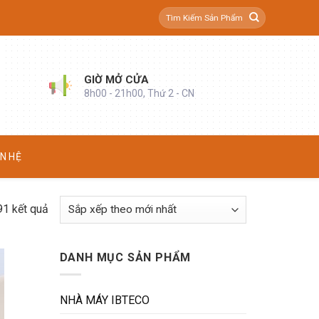
Tìm
kiếm:
GIỜ MỞ CỬA
8h00 - 21h00, Thứ 2 - CN
ÊN HỆ
Đã
91 kết quả
sắp
xếp
DANH MỤC SẢN PHẨM
theo
mới
nhất
NHÀ MÁY IBTECO