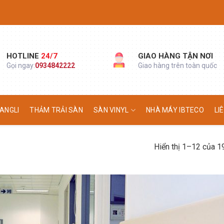
HOTLINE
24/7
GIAO HÀNG TẬN NƠI
Gọi ngay:
0934842222
Giao hàng trên toàn quốc
ANGLI
THẢM TRẢI SÀN
SÀN VINYL
NHÀ MÁY IBTECO
LI
Hiển thị 1–12 của 1