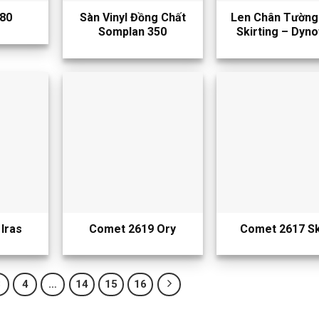
80
Sàn Vinyl Đồng Chất
Len Chân Tường
Somplan 350
Skirting – Dyno
Iras
Comet 2619 Ory
Comet 2617 Sk
3
4
…
14
15
16