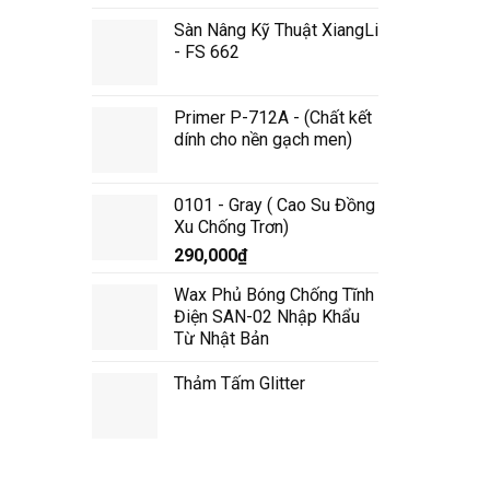
gốc
hiện
Sàn Nâng Kỹ Thuật XiangLi
là:
tại
- FS 662
53,200,000₫.
là:
50,000,000₫.
Primer P-712A - (Chất kết
dính cho nền gạch men)
0101 - Gray ( Cao Su Đồng
Xu Chống Trơn)
290,000
₫
Wax Phủ Bóng Chống Tĩnh
Điện SAN-02 Nhập Khẩu
Từ Nhật Bản
Thảm Tấm Glitter