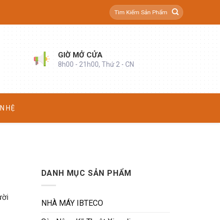
Tìm
kiếm:
GIỜ MỞ CỬA
8h00 - 21h00, Thứ 2 - CN
ÊN HỆ
DANH MỤC SẢN PHẨM
ười
NHÀ MÁY IBTECO