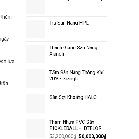
, thảm
Trụ Sàn Nâng HPL
 ngày
Thanh Giằng Sàn Nâng
Xiangli
ạn lựa
Tấm Sàn Nâng Thông Khí
20% - Xiangli
trên
Sàn Sợi Khoáng HALO
Thảm Nhựa PVC Sân
PICKLEBALL - IBTFLOR
Giá
Giá
53,200,000
₫
50,000,000
₫