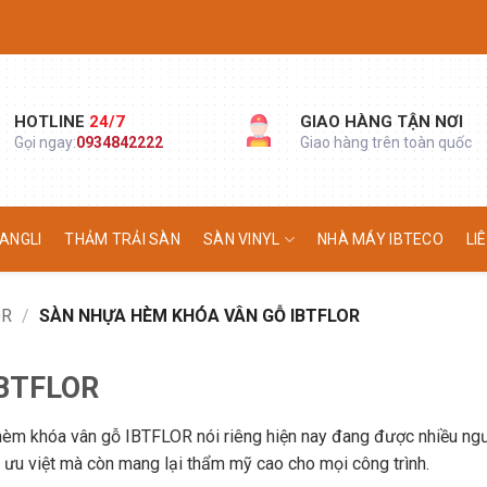
HOTLINE
24/7
GIAO HÀNG TẬN NƠI
Gọi ngay:
0934842222
Giao hàng trên toàn quốc
ANGLI
THẢM TRẢI SÀN
SÀN VINYL
NHÀ MÁY IBTECO
LI
OR
/
SÀN NHỰA HÈM KHÓA VÂN GỖ IBTFLOR
IBTFLOR
hèm khóa vân gỗ IBTFLOR nói riêng hiện nay đang được nhiều ng
 ưu việt mà còn mang lại thẩm mỹ cao cho mọi công trình.