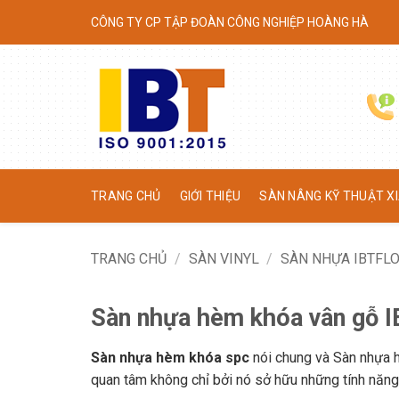
Skip
CÔNG TY CP TẬP ĐOÀN CÔNG NGHIỆP HOÀNG HÀ
to
content
TRANG CHỦ
GIỚI THIỆU
SÀN NÂNG KỸ THUẬT XI
TRANG CHỦ
/
SÀN VINYL
/
SÀN NHỰA IBTFL
Sàn nhựa hèm khóa vân gỗ 
Sàn nhựa hèm khóa spc
nói chung và Sàn nhựa 
quan tâm không chỉ bởi nó sở hữu những tính năng