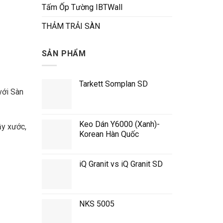
Tấm Ốp Tường IBTWall
THẢM TRẢI SÀN
SẢN PHẨM
Tarkett Somplan SD
với Sàn
Keo Dán Y6000 (Xanh)-
ầy xước,
Korean Hàn Quốc
iQ Granit vs iQ Granit SD
NKS 5005