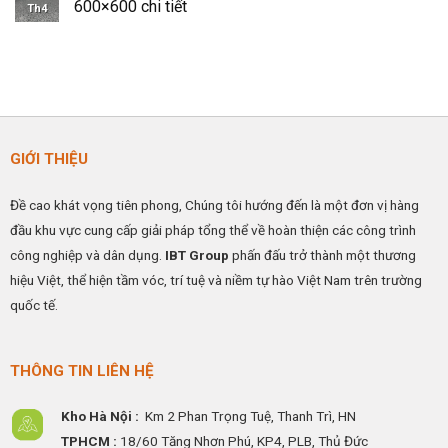
Tĩnh
luận
600×600 chi tiết
Công
pháp
Th4
Điện
ở
Nghiệp
nâng
IBTFLOR
Thi
Không
cao
–
công
có
hiệu
Giải
sàn
bình
quả
Pháp
nâng
luận
hoạt
Kiểm
kỹ
ở
động
Soát
thuật
Quy
ESD
HPL
trình
Hiệu
–
thi
Quả
Có
công
Cho
Ramdoc
sàn
GIỚI THIỆU
Nhà
sàn
vinyl
Máy
nâng
chống
&
và
tĩnh
Phòng
cáp
điện
Đề cao khát vọng tiên phong, Chúng tôi hướng đến là một đơn vị hàng
Sạch
đồng
KT
tiếp
600×600
đầu khu vực cung cấp giải pháp tổng thể về hoàn thiện các công trình
địa
chi
tiết
công nghiệp và dân dụng.
IBT Group
phấn đấu trở thành một thương
hiệu Việt, thể hiện tầm vóc, trí tuệ và niềm tự hào Việt Nam trên trường
quốc tế.
THÔNG TIN LIÊN HỆ
Kho Hà Nội :
Km 2 Phan Trọng Tuệ,
Thanh
Trì, HN
TPHCM :
18/60 Tăng Nhơn Phú, KP4, PLB, Thủ Đức