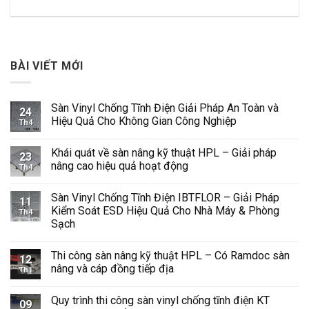
BÀI VIẾT MỚI
Sàn Vinyl Chống Tĩnh Điện Giải Pháp An Toàn và
24
Hiệu Quả Cho Không Gian Công Nghiệp
Th4
Không
có
Khái quát về sàn nâng kỹ thuật HPL – Giải pháp
bình
23
luận
nâng cao hiệu quả hoạt động
Th4
ở
Sàn
Không
Vinyl
có
Sàn Vinyl Chống Tĩnh Điện IBTFLOR – Giải Pháp
Chống
bình
11
Tĩnh
luận
Kiểm Soát ESD Hiệu Quả Cho Nhà Máy & Phòng
Th4
Điện
ở
Sạch
Giải
Khái
Pháp
quát
Không
An
về
có
Toàn
sàn
Thi công sàn nâng kỹ thuật HPL – Có Ramdoc sàn
bình
12
và
nâng
luận
nâng và cáp đồng tiếp địa
Hiệu
kỹ
Th1
ở
Quả
thuật
Sàn
Không
Cho
HPL
Vinyl
có
Không
–
Quy trình thi công sàn vinyl chống tĩnh điện KT
Chống
bình
09
Gian
Giải