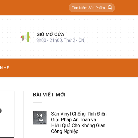
Tìm
kiếm:
GIỜ MỞ CỬA
8h00 - 21h00, Thứ 2 - CN
ÊN HỆ
BÀI VIẾT MỚI
p
Sàn Vinyl Chống Tĩnh Điện
24
Giải Pháp An Toàn và
Th4
Hiệu Quả Cho Không Gian
Công Nghiệp
Không