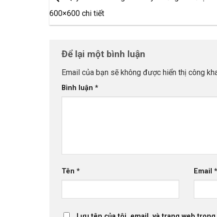
600×600 chi tiết
Để lại một bình luận
Email của bạn sẽ không được hiển thị công kha
Bình luận
*
Tên
*
Email
Lưu tên của tôi, email, và trang web trong 