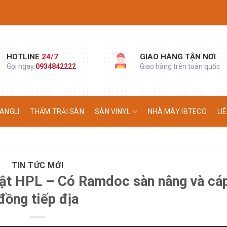
HOTLINE
24/7
GIAO HÀNG TẬN NƠI
Gọi ngay:
0934842222
Giao hàng trên toàn quốc
ANGLI
THẢM TRẢI SÀN
SÀN VINYL
NHÀ MÁY IBTECO
LI
TIN TỨC MỚI
uật HPL – Có Ramdoc sàn nâng và cá
đồng tiếp địa