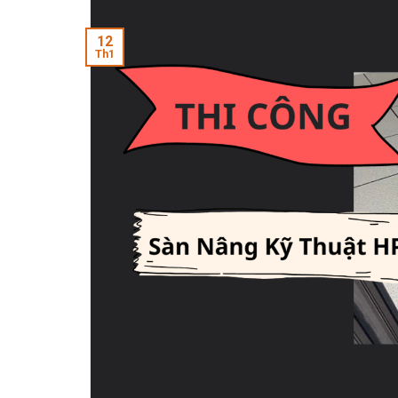
12
Th1