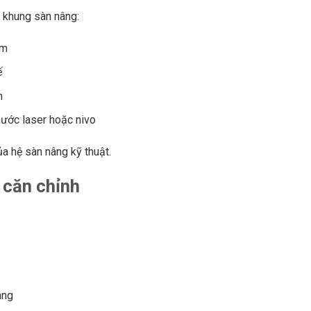
ệ khung sàn nâng:
ấm
ế
h
ước laser hoặc nivo
a hệ sàn nâng kỹ thuật.
 căn chỉnh
âng