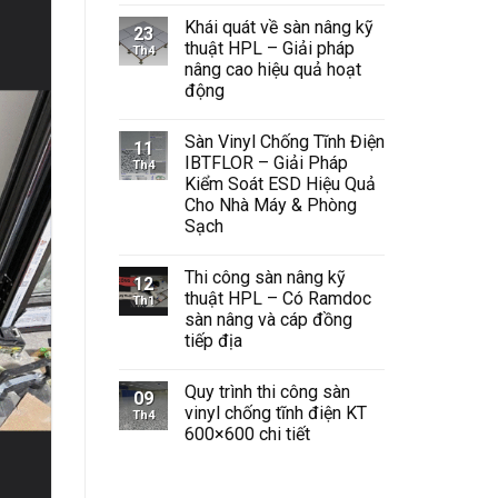
có
Khái quát về sàn nâng kỹ
bình
23
luận
thuật HPL – Giải pháp
Th4
ở
nâng cao hiệu quả hoạt
Sàn
Vinyl
động
Chống
Tĩnh
Không
Điện
có
Sàn Vinyl Chống Tĩnh Điện
Giải
bình
11
Pháp
luận
IBTFLOR – Giải Pháp
Th4
ở
An
Kiểm Soát ESD Hiệu Quả
Khái
Toàn
quát
và
Cho Nhà Máy & Phòng
về
Hiệu
Sạch
sàn
Quả
nâng
Cho
Không
kỹ
Không
có
thuật
Gian
Thi công sàn nâng kỹ
bình
12
HPL
Công
luận
thuật HPL – Có Ramdoc
Th1
–
Nghiệp
ở
Giải
sàn nâng và cáp đồng
Sàn
pháp
Vinyl
tiếp địa
nâng
Chống
cao
Tĩnh
Không
hiệu
Điện
có
quả
Quy trình thi công sàn
IBTFLOR
bình
09
hoạt
–
luận
vinyl chống tĩnh điện KT
Th4
động
ở
Giải
600×600 chi tiết
Thi
Pháp
công
Kiểm
Không
sàn
Soát
có
nâng
ESD
bình
kỹ
Hiệu