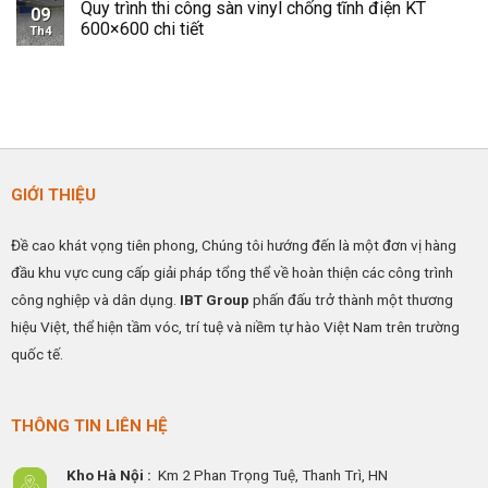
Không
–
Quy trình thi công sàn vinyl chống tĩnh điện KT
Chống
bình
09
Gian
Giải
Tĩnh
luận
600×600 chi tiết
Công
pháp
Th4
Điện
ở
Nghiệp
nâng
IBTFLOR
Thi
Không
cao
–
công
có
hiệu
Giải
sàn
bình
quả
Pháp
nâng
luận
hoạt
Kiểm
kỹ
ở
động
Soát
thuật
Quy
ESD
HPL
trình
Hiệu
–
thi
Quả
Có
công
Cho
Ramdoc
sàn
GIỚI THIỆU
Nhà
sàn
vinyl
Máy
nâng
chống
&
và
tĩnh
Phòng
cáp
điện
Đề cao khát vọng tiên phong, Chúng tôi hướng đến là một đơn vị hàng
Sạch
đồng
KT
tiếp
600×600
đầu khu vực cung cấp giải pháp tổng thể về hoàn thiện các công trình
địa
chi
tiết
công nghiệp và dân dụng.
IBT Group
phấn đấu trở thành một thương
hiệu Việt, thể hiện tầm vóc, trí tuệ và niềm tự hào Việt Nam trên trường
quốc tế.
THÔNG TIN LIÊN HỆ
Kho Hà Nội :
Km 2 Phan Trọng Tuệ,
Thanh
Trì, HN