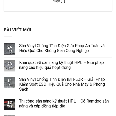
cuộn [...]
BÀI VIẾT MỚI
Sàn Vinyl Chống Tĩnh Điện Giải Pháp An Toàn và
24
Hiệu Quả Cho Không Gian Công Nghiệp
Th4
Không
có
Khái quát về sàn nâng kỹ thuật HPL – Giải pháp
bình
23
luận
nâng cao hiệu quả hoạt động
Th4
ở
Sàn
Không
Vinyl
có
Sàn Vinyl Chống Tĩnh Điện IBTFLOR – Giải Pháp
Chống
bình
11
Tĩnh
luận
Kiểm Soát ESD Hiệu Quả Cho Nhà Máy & Phòng
Th4
Điện
ở
Sạch
Giải
Khái
Pháp
quát
Không
An
về
có
Toàn
sàn
Thi công sàn nâng kỹ thuật HPL – Có Ramdoc sàn
bình
12
và
nâng
luận
nâng và cáp đồng tiếp địa
Hiệu
kỹ
Th1
ở
Quả
thuật
Sàn
Không
Cho
HPL
Vinyl
có