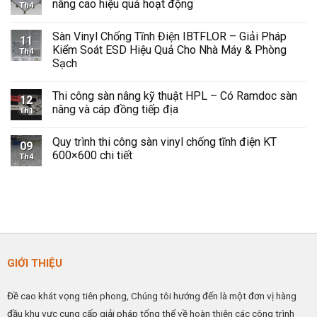
luận
nâng cao hiệu quả hoạt động
Th4
ở
Sàn
Không
Vinyl
có
Sàn Vinyl Chống Tĩnh Điện IBTFLOR – Giải Pháp
Chống
bình
11
Tĩnh
luận
Kiểm Soát ESD Hiệu Quả Cho Nhà Máy & Phòng
Th4
Điện
ở
Sạch
Giải
Khái
Pháp
quát
Không
An
về
có
Toàn
sàn
Thi công sàn nâng kỹ thuật HPL – Có Ramdoc sàn
bình
12
và
nâng
luận
nâng và cáp đồng tiếp địa
Hiệu
kỹ
Th1
ở
Quả
thuật
Sàn
Không
Cho
HPL
Vinyl
có
Không
–
Quy trình thi công sàn vinyl chống tĩnh điện KT
Chống
bình
09
Gian
Giải
Tĩnh
luận
600×600 chi tiết
Công
pháp
Th4
Điện
ở
Nghiệp
nâng
IBTFLOR
Thi
Không
cao
–
công
có
hiệu
Giải
sàn
bình
quả
Pháp
nâng
luận
hoạt
Kiểm
kỹ
ở
động
Soát
thuật
Quy
ESD
HPL
trình
Hiệu
–
thi
Quả
Có
công
Cho
Ramdoc
sàn
GIỚI THIỆU
Nhà
sàn
vinyl
Máy
nâng
chống
&
và
tĩnh
Phòng
cáp
điện
Đề cao khát vọng tiên phong, Chúng tôi hướng đến là một đơn vị hàng
Sạch
đồng
KT
tiếp
600×600
đầu khu vực cung cấp giải pháp tổng thể về hoàn thiện các công trình
địa
chi