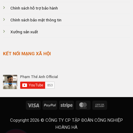
Chính sách hỗ trợ bảo hành
Chính sách bảo mật thông tin
Xưởng sản xuất
KẾT NỐI MẠNG XÃ HỘI
Visa
PayPal
Stripe
MasterCard
Cash
On
Delivery
Copyright 2026 ©
CÔNG TY CP TẬP ĐOÀN CÔNG NGHIỆP
HOÀNG HÀ