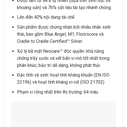
Được làm từ 98% tự nhiên (dựa trên sinh học và
khoáng sản) và 76% vật liệu tái tạo nhanh chóng
Lên đến 40% nội dung tái chế
Sản phẩm được chứng nhận bởi nhiều nhãn sinh
thái, bao gồm Blue Angel, M1, Floorscore và
Cradle to Cradle Certified™ Silver
Xử lý bề mặt Neocare™ độc quyền: khả năng
chống trầy xước và vết bẩn vi mô tốt nhất trong
phân khúc, bảo trì dễ dàng, không phát thải
Đặc tính vệ sinh: hoạt tính kháng khuẩn (EN ISO
22196) và hoạt tính kháng vi-rút (ISO 21702)
Phạm vi rộng nhất trên thị trường: 64 màu