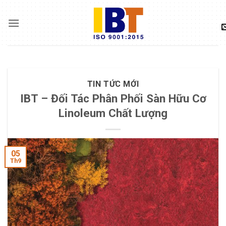
Skip
to
content
TIN TỨC MỚI
IBT – Đối Tác Phân Phối Sàn Hữu Cơ
Linoleum Chất Lượng
05
Th9