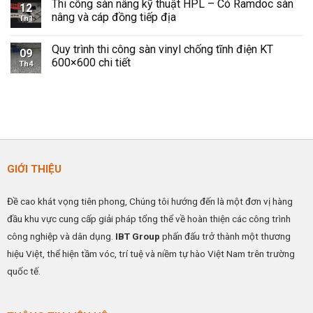
Thi công sàn nâng kỹ thuật HPL – Có Ramdoc sàn
bình
12
và
nâng
luận
nâng và cáp đồng tiếp địa
Hiệu
kỹ
Th1
ở
Quả
thuật
Sàn
Không
Cho
HPL
Vinyl
có
Không
–
Quy trình thi công sàn vinyl chống tĩnh điện KT
Chống
bình
09
Gian
Giải
Tĩnh
luận
600×600 chi tiết
Công
pháp
Th4
Điện
ở
Nghiệp
nâng
IBTFLOR
Thi
Không
cao
–
công
có
hiệu
Giải
sàn
bình
quả
Pháp
nâng
luận
hoạt
Kiểm
kỹ
ở
động
Soát
thuật
Quy
ESD
HPL
trình
Hiệu
–
thi
Quả
Có
công
Cho
Ramdoc
sàn
GIỚI THIỆU
Nhà
sàn
vinyl
Máy
nâng
chống
&
và
tĩnh
Phòng
cáp
điện
Đề cao khát vọng tiên phong, Chúng tôi hướng đến là một đơn vị hàng
Sạch
đồng
KT
tiếp
600×600
đầu khu vực cung cấp giải pháp tổng thể về hoàn thiện các công trình
địa
chi
tiết
công nghiệp và dân dụng.
IBT Group
phấn đấu trở thành một thương
hiệu Việt, thể hiện tầm vóc, trí tuệ và niềm tự hào Việt Nam trên trường
quốc tế.