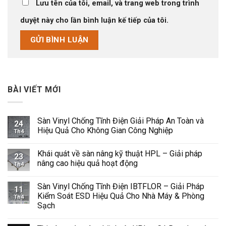
Lưu tên của tôi, email, và trang web trong trình
duyệt này cho lần bình luận kế tiếp của tôi.
BÀI VIẾT MỚI
Sàn Vinyl Chống Tĩnh Điện Giải Pháp An Toàn và
24
Hiệu Quả Cho Không Gian Công Nghiệp
Th4
Không
có
Khái quát về sàn nâng kỹ thuật HPL – Giải pháp
bình
23
luận
nâng cao hiệu quả hoạt động
Th4
ở
Sàn
Không
Vinyl
có
Sàn Vinyl Chống Tĩnh Điện IBTFLOR – Giải Pháp
Chống
bình
11
Tĩnh
luận
Kiểm Soát ESD Hiệu Quả Cho Nhà Máy & Phòng
Th4
Điện
ở
Sạch
Giải
Khái
Pháp
quát
Không
An
về
có
Toàn
sàn