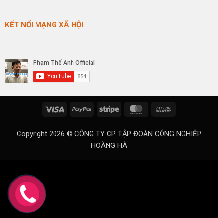
KẾT NỐI MẠNG XÃ HỘI
Visa
PayPal
Stripe
MasterCard
Cash
On
Delivery
Copyright 2026 ©
CÔNG TY CP TẬP ĐOÀN CÔNG NGHIỆP
HOÀNG HÀ