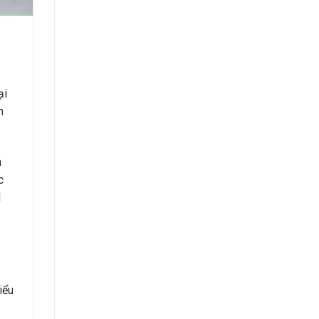
ại
n
n
c
l
iểu