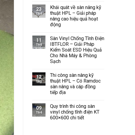
có
Khái quát về sàn nâng kỹ
bình
23
luận
thuật HPL – Giải pháp
Th4
ở
nâng cao hiệu quả hoạt
Sàn
Vinyl
động
Chống
Tĩnh
Không
Điện
có
Sàn Vinyl Chống Tĩnh Điện
Giải
bình
11
Pháp
luận
IBTFLOR – Giải Pháp
Th4
ở
An
Kiểm Soát ESD Hiệu Quả
Khái
Toàn
quát
và
Cho Nhà Máy & Phòng
về
Hiệu
Sạch
sàn
Quả
nâng
Cho
Không
kỹ
Không
có
thuật
Gian
Thi công sàn nâng kỹ
bình
12
HPL
Công
luận
thuật HPL – Có Ramdoc
Th1
–
Nghiệp
ở
Giải
sàn nâng và cáp đồng
Sàn
pháp
Vinyl
tiếp địa
nâng
Chống
cao
Tĩnh
Không
hiệu
Điện
có
quả
Quy trình thi công sàn
IBTFLOR
bình
09
hoạt
–
luận
vinyl chống tĩnh điện KT
Th4
động
ở
Giải
600×600 chi tiết
Thi
Pháp
công
Kiểm
Không
sàn
Soát
có
nâng
ESD
bình
kỹ
Hiệu