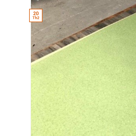
20
Th2