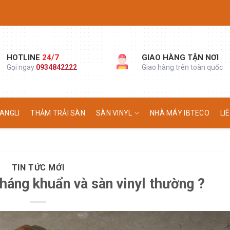
HOTLINE
24/7
GIAO HÀNG TẬN NƠI
Gọi ngay:
0934842222
Giao hàng trên toàn quốc
ANGLI
THẢM TRẢI SÀN
SÀN VINYL
NHÀ MÁY IBTECO
LI
TIN TỨC MỚI
kháng khuẩn và sàn vinyl thường ?