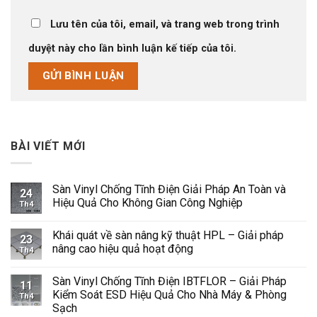
Lưu tên của tôi, email, và trang web trong trình
duyệt này cho lần bình luận kế tiếp của tôi.
BÀI VIẾT MỚI
Sàn Vinyl Chống Tĩnh Điện Giải Pháp An Toàn và
24
Hiệu Quả Cho Không Gian Công Nghiệp
Th4
Không
có
Khái quát về sàn nâng kỹ thuật HPL – Giải pháp
bình
23
luận
nâng cao hiệu quả hoạt động
Th4
ở
Sàn
Không
Vinyl
có
Sàn Vinyl Chống Tĩnh Điện IBTFLOR – Giải Pháp
Chống
bình
11
Tĩnh
luận
Kiểm Soát ESD Hiệu Quả Cho Nhà Máy & Phòng
Th4
Điện
ở
Sạch
Giải
Khái