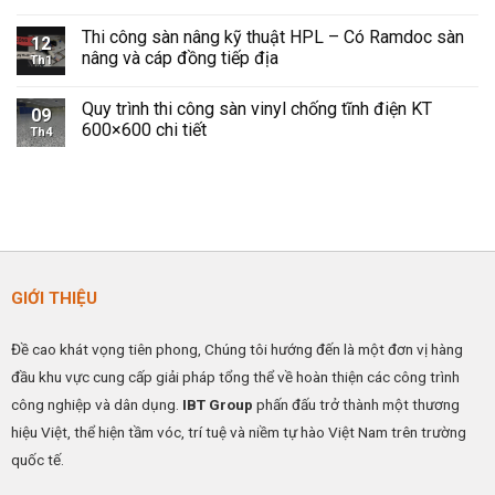
Pháp
quát
Không
An
về
có
Toàn
sàn
Thi công sàn nâng kỹ thuật HPL – Có Ramdoc sàn
bình
12
và
nâng
luận
nâng và cáp đồng tiếp địa
Hiệu
kỹ
Th1
ở
Quả
thuật
Sàn
Không
Cho
HPL
Vinyl
có
Không
–
Quy trình thi công sàn vinyl chống tĩnh điện KT
Chống
bình
09
Gian
Giải
Tĩnh
luận
600×600 chi tiết
Công
pháp
Th4
Điện
ở
Nghiệp
nâng
IBTFLOR
Thi
Không
cao
–
công
có
hiệu
Giải
sàn
bình
quả
Pháp
nâng
luận
hoạt
Kiểm
kỹ
ở
động
Soát
thuật
Quy
ESD
HPL
trình
Hiệu
–
thi
Quả
Có
công
Cho
Ramdoc
sàn
GIỚI THIỆU
Nhà
sàn
vinyl
Máy
nâng
chống
&
và
tĩnh
Phòng
cáp
điện
Đề cao khát vọng tiên phong, Chúng tôi hướng đến là một đơn vị hàng
Sạch
đồng
KT
tiếp
600×600
đầu khu vực cung cấp giải pháp tổng thể về hoàn thiện các công trình
địa
chi
tiết
công nghiệp và dân dụng.
IBT Group
phấn đấu trở thành một thương
hiệu Việt, thể hiện tầm vóc, trí tuệ và niềm tự hào Việt Nam trên trường
quốc tế.