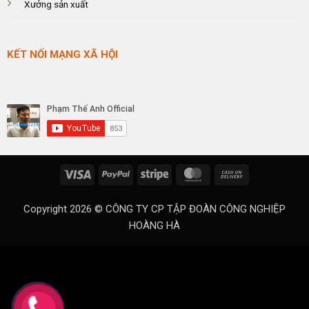
Xưởng sản xuất
KẾT NỐI MẠNG XÃ HỘI
Visa
PayPal
Stripe
MasterCard
Cash
On
Delivery
Copyright 2026 ©
CÔNG TY CP TẬP ĐOÀN CÔNG NGHIỆP
HOÀNG HÀ