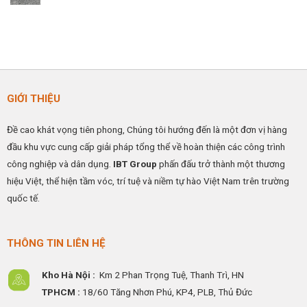
Nghiệp
nâng
IBTFLOR
Thi
Không
cao
–
công
có
hiệu
Giải
sàn
bình
quả
Pháp
nâng
luận
hoạt
Kiểm
kỹ
ở
động
Soát
thuật
Quy
ESD
HPL
trình
Hiệu
–
thi
Quả
Có
công
Cho
Ramdoc
sàn
GIỚI THIỆU
Nhà
sàn
vinyl
Máy
nâng
chống
&
và
tĩnh
Phòng
cáp
điện
Đề cao khát vọng tiên phong, Chúng tôi hướng đến là một đơn vị hàng
Sạch
đồng
KT
tiếp
600×600
đầu khu vực cung cấp giải pháp tổng thể về hoàn thiện các công trình
địa
chi
tiết
công nghiệp và dân dụng.
IBT Group
phấn đấu trở thành một thương
hiệu Việt, thể hiện tầm vóc, trí tuệ và niềm tự hào Việt Nam trên trường
quốc tế.
THÔNG TIN LIÊN HỆ
Kho Hà Nội :
Km 2 Phan Trọng Tuệ,
Thanh
Trì, HN
TPHCM :
18/60 Tăng Nhơn Phú, KP4, PLB, Thủ Đức