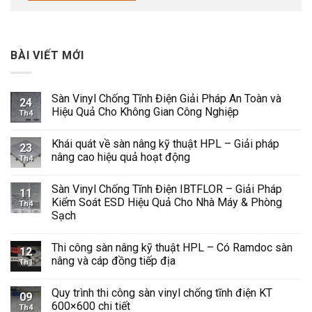
BÀI VIẾT MỚI
Sàn Vinyl Chống Tĩnh Điện Giải Pháp An Toàn và
24
Hiệu Quả Cho Không Gian Công Nghiệp
Th4
Không
có
Khái quát về sàn nâng kỹ thuật HPL – Giải pháp
bình
23
luận
nâng cao hiệu quả hoạt động
Th4
ở
Sàn
Không
Vinyl
có
Sàn Vinyl Chống Tĩnh Điện IBTFLOR – Giải Pháp
Chống
bình
11
Tĩnh
luận
Kiểm Soát ESD Hiệu Quả Cho Nhà Máy & Phòng
Th4
Điện
ở
Sạch
Giải
Khái
Pháp
quát
Không
An
về
có
Toàn
sàn
Thi công sàn nâng kỹ thuật HPL – Có Ramdoc sàn
bình
12
và
nâng
luận
nâng và cáp đồng tiếp địa
Hiệu
kỹ
Th1
ở
Quả
thuật
Sàn
Không
Cho
HPL
Vinyl
có
Không
–
Quy trình thi công sàn vinyl chống tĩnh điện KT
Chống
bình
09
Gian
Giải
Tĩnh
luận
600×600 chi tiết
Công
pháp
Th4
Điện
ở