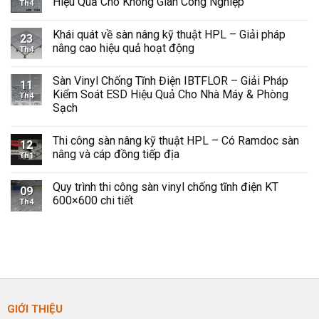
Hiệu Quả Cho Không Gian Công Nghiệp
Th4
Không
có
Khái quát về sàn nâng kỹ thuật HPL – Giải pháp
bình
23
luận
nâng cao hiệu quả hoạt động
Th4
ở
Sàn
Không
Vinyl
có
Sàn Vinyl Chống Tĩnh Điện IBTFLOR – Giải Pháp
Chống
bình
11
Tĩnh
luận
Kiểm Soát ESD Hiệu Quả Cho Nhà Máy & Phòng
Th4
Điện
ở
Sạch
Giải
Khái
Pháp
quát
Không
An
về
có
Toàn
sàn
Thi công sàn nâng kỹ thuật HPL – Có Ramdoc sàn
bình
12
và
nâng
luận
nâng và cáp đồng tiếp địa
Hiệu
kỹ
Th1
ở
Quả
thuật
Sàn
Không
Cho
HPL
Vinyl
có
Không
–
Quy trình thi công sàn vinyl chống tĩnh điện KT
Chống
bình
09
Gian
Giải
Tĩnh
luận
600×600 chi tiết
Công
pháp
Th4
Điện
ở
Nghiệp
nâng
IBTFLOR
Thi
Không
cao
–
công
có
hiệu
Giải
sàn
bình
quả
Pháp
nâng
luận
hoạt
Kiểm
kỹ
ở
động
Soát
thuật
Quy
ESD
HPL
trình
Hiệu
–
thi
Quả
Có
công
Cho
Ramdoc
sàn
GIỚI THIỆU
Nhà
sàn
vinyl
Máy
nâng
chống