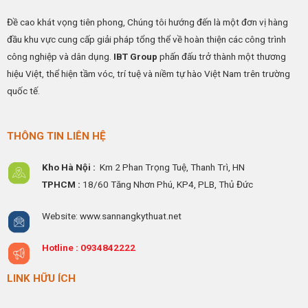
&
và
tĩnh
Phòng
cáp
điện
Đề cao khát vọng tiên phong, Chúng tôi hướng đến là một đơn vị hàng
Sạch
đồng
KT
tiếp
600×600
đầu khu vực cung cấp giải pháp tổng thể về hoàn thiện các công trình
địa
chi
tiết
công nghiệp và dân dụng.
IBT Group
phấn đấu trở thành một thương
hiệu Việt, thể hiện tầm vóc, trí tuệ và niềm tự hào Việt Nam trên trường
quốc tế.
THÔNG TIN LIÊN HỆ
Kho Hà Nội :
Km 2 Phan Trọng Tuệ,
Thanh
Trì, HN
TPHCM :
18/60 Tăng Nhơn Phú, KP4, PLB, Thủ Đức
Website: www.sannangkythuat.net
Hotline :
0934842222
LINK HỮU ÍCH