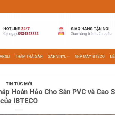
HOTLINE
24/7
GIAO HÀNG TẬN NƠI
Gọi ngay:
0934842222
Giao hàng trên toàn quốc
ANGLI
THẢM TRẢI SÀN
SÀN VINYL
NHÀ MÁY IBTECO
LI
TIN TỨC MỚI
Pháp Hoàn Hảo Cho Sàn PVC và Cao 
của IBTECO