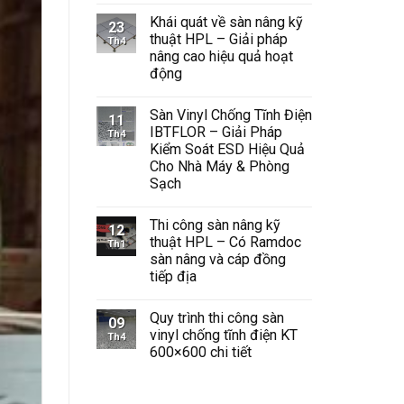
có
Khái quát về sàn nâng kỹ
bình
23
luận
thuật HPL – Giải pháp
Th4
ở
nâng cao hiệu quả hoạt
Sàn
Vinyl
động
Chống
Tĩnh
Không
Điện
có
Sàn Vinyl Chống Tĩnh Điện
Giải
bình
11
Pháp
luận
IBTFLOR – Giải Pháp
Th4
ở
An
Kiểm Soát ESD Hiệu Quả
Khái
Toàn
quát
và
Cho Nhà Máy & Phòng
về
Hiệu
Sạch
sàn
Quả
nâng
Cho
Không
kỹ
Không
có
thuật
Gian
Thi công sàn nâng kỹ
bình
12
HPL
Công
luận
thuật HPL – Có Ramdoc
Th1
–
Nghiệp
ở
Giải
sàn nâng và cáp đồng
Sàn
pháp
Vinyl
tiếp địa
nâng
Chống
cao
Tĩnh
Không
hiệu
Điện
có
quả
Quy trình thi công sàn
IBTFLOR
bình
09
hoạt
–
luận
vinyl chống tĩnh điện KT
Th4
động
ở
Giải
600×600 chi tiết
Thi
Pháp
công
Kiểm
Không
sàn
Soát
có
nâng
ESD
bình
kỹ
Hiệu