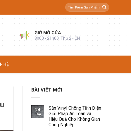
Tìm
kiếm:
GIỜ MỞ CỬA
8h00 - 21h00, Thứ 2 - CN
ÊN HỆ
BÀI VIẾT MỚI
Su
Sàn Vinyl Chống Tĩnh Điện
24
Giải Pháp An Toàn và
Th4
Hiệu Quả Cho Không Gian
Công Nghiệp
Không