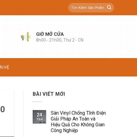
Tìm
kiếm:
GIỜ MỞ CỬA
8h00 - 21h00, Thứ 2 - CN
ÊN HỆ
BÀI VIẾT MỚI
80
Sàn Vinyl Chống Tĩnh Điện
24
Giải Pháp An Toàn và
Th4
Hiệu Quả Cho Không Gian
Công Nghiệp
Không