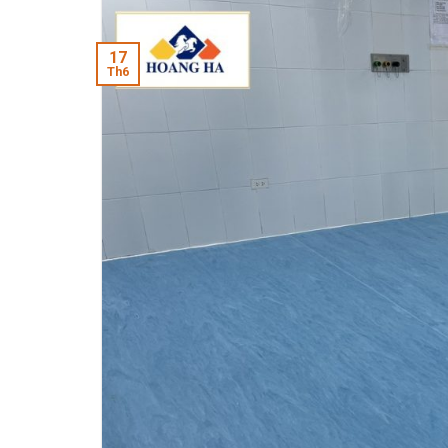
17
Th6