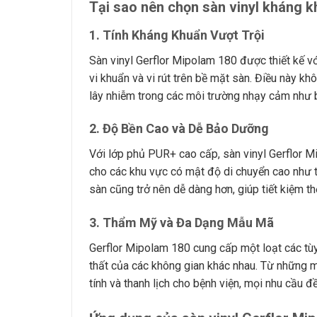
Tại sao nên chọn sàn vinyl kháng 
1.
Tính Kháng Khuẩn Vượt Trội
Sàn vinyl Gerflor Mipolam 180 được thiết kế vớ
vi khuẩn và vi rút trên bề mặt sàn. Điều này k
lây nhiễm trong các môi trường nhạy cảm như 
2.
Độ Bền Cao và Dễ Bảo Dưỡng
Với lớp phủ PUR+ cao cấp, sàn vinyl Gerflor M
cho các khu vực có mật độ di chuyển cao như t
sàn cũng trở nên dễ dàng hơn, giúp tiết kiệm thờ
3.
Thẩm Mỹ và Đa Dạng Mẫu Mã
Gerflor Mipolam 180 cung cấp một loạt các tùy
thất của các không gian khác nhau. Từ những
tính và thanh lịch cho bệnh viện, mọi nhu cầu 