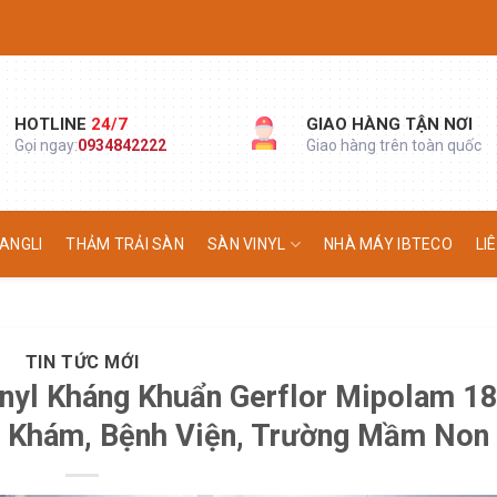
HOTLINE
24/7
GIAO HÀNG TẬN NƠI
Gọi ngay:
0934842222
Giao hàng trên toàn quốc
ANGLI
THẢM TRẢI SÀN
SÀN VINYL
NHÀ MÁY IBTECO
LI
TIN TỨC MỚI
nyl Kháng Khuẩn Gerflor Mipolam 1
 Khám, Bệnh Viện, Trường Mầm Non