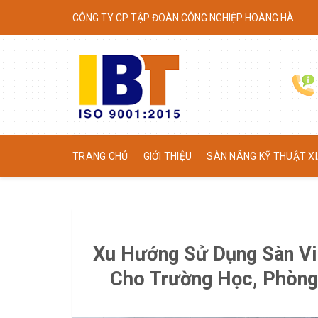
Skip
CÔNG TY CP TẬP ĐOÀN CÔNG NGHIỆP HOÀNG HÀ
to
content
TRANG CHỦ
GIỚI THIỆU
SÀN NÂNG KỸ THUẬT XI
Xu Hướng Sử Dụng Sàn Vi
Cho Trường Học, Phòng