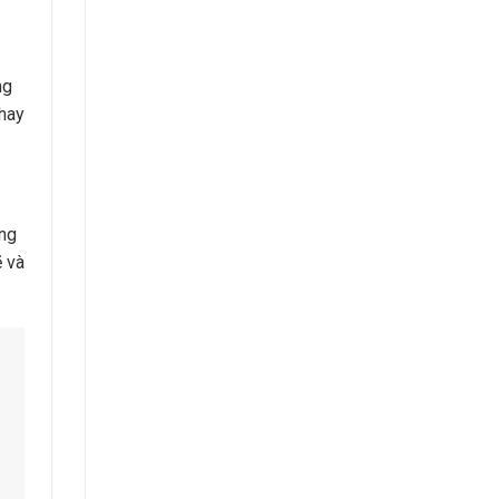
ng
thay
ông
ẽ và