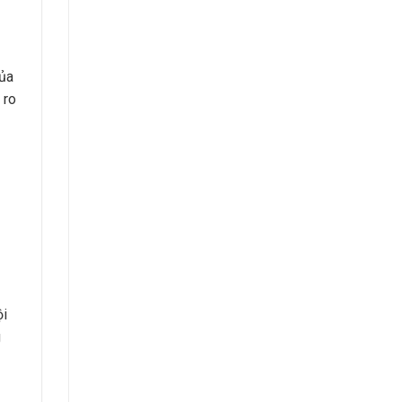
của
 ro
ội
g