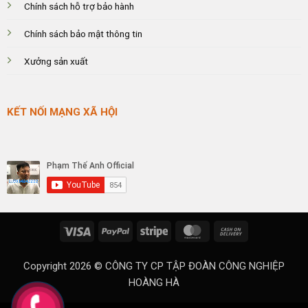
Chính sách hỗ trợ bảo hành
Chính sách bảo mật thông tin
Xưởng sản xuất
KẾT NỐI MẠNG XÃ HỘI
Visa
PayPal
Stripe
MasterCard
Cash
On
Delivery
Copyright 2026 ©
CÔNG TY CP TẬP ĐOÀN CÔNG NGHIỆP
HOÀNG HÀ