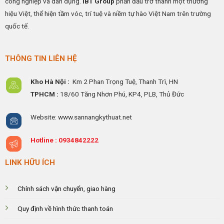
công nghiệp và dân dụng.
IBT Group
phấn đấu trở thành một thương
hiệu Việt, thể hiện tầm vóc, trí tuệ và niềm tự hào Việt Nam trên trường
quốc tế.
THÔNG TIN LIÊN HỆ
Kho Hà Nội :
Km 2 Phan Trọng Tuệ,
Thanh
Trì, HN
TPHCM :
18/60 Tăng Nhơn Phú, KP4, PLB, Thủ Đức
Website: www.sannangkythuat.net
Hotline :
0934842222
LINK HỮU ÍCH
Chính sách vận chuyển, giao hàng
Quy định về hình thức thanh toán