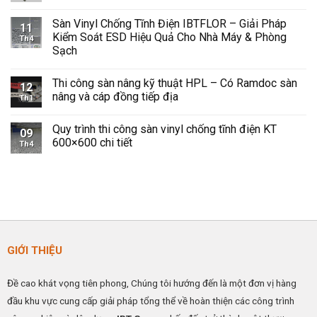
Sàn
Không
Vinyl
có
Sàn Vinyl Chống Tĩnh Điện IBTFLOR – Giải Pháp
Chống
bình
11
Tĩnh
luận
Kiểm Soát ESD Hiệu Quả Cho Nhà Máy & Phòng
Th4
Điện
ở
Sạch
Giải
Khái
Pháp
quát
Không
An
về
có
Toàn
sàn
Thi công sàn nâng kỹ thuật HPL – Có Ramdoc sàn
bình
12
và
nâng
luận
nâng và cáp đồng tiếp địa
Hiệu
kỹ
Th1
ở
Quả
thuật
Sàn
Không
Cho
HPL
Vinyl
có
Không
–
Quy trình thi công sàn vinyl chống tĩnh điện KT
Chống
bình
09
Gian
Giải
Tĩnh
luận
600×600 chi tiết
Công
pháp
Th4
Điện
ở
Nghiệp
nâng
IBTFLOR
Thi
Không
cao
–
công
có
hiệu
Giải
sàn
bình
quả
Pháp
nâng
luận
hoạt
Kiểm
kỹ
ở
động
Soát
thuật
Quy
ESD
HPL
trình
Hiệu
–
thi
Quả
Có
công
Cho
Ramdoc
sàn
GIỚI THIỆU
Nhà
sàn
vinyl
Máy
nâng
chống
&
và
tĩnh
Phòng
cáp
điện
Đề cao khát vọng tiên phong, Chúng tôi hướng đến là một đơn vị hàng
Sạch
đồng
KT
tiếp
600×600
đầu khu vực cung cấp giải pháp tổng thể về hoàn thiện các công trình
địa
chi
tiết