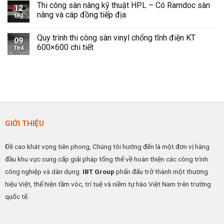
Toàn
sàn
Thi công sàn nâng kỹ thuật HPL – Có Ramdoc sàn
bình
12
và
nâng
luận
nâng và cáp đồng tiếp địa
Hiệu
kỹ
Th1
ở
Quả
thuật
Sàn
Không
Cho
HPL
Vinyl
có
Không
–
Quy trình thi công sàn vinyl chống tĩnh điện KT
Chống
bình
09
Gian
Giải
Tĩnh
luận
600×600 chi tiết
Công
pháp
Th4
Điện
ở
Nghiệp
nâng
IBTFLOR
Thi
Không
cao
–
công
có
hiệu
Giải
sàn
bình
quả
Pháp
nâng
luận
hoạt
Kiểm
kỹ
ở
động
Soát
thuật
Quy
ESD
HPL
trình
Hiệu
–
thi
Quả
Có
công
Cho
Ramdoc
sàn
GIỚI THIỆU
Nhà
sàn
vinyl
Máy
nâng
chống
&
và
tĩnh
Phòng
cáp
điện
Đề cao khát vọng tiên phong, Chúng tôi hướng đến là một đơn vị hàng
Sạch
đồng
KT
tiếp
600×600
đầu khu vực cung cấp giải pháp tổng thể về hoàn thiện các công trình
địa
chi
tiết
công nghiệp và dân dụng.
IBT Group
phấn đấu trở thành một thương
hiệu Việt, thể hiện tầm vóc, trí tuệ và niềm tự hào Việt Nam trên trường
quốc tế.