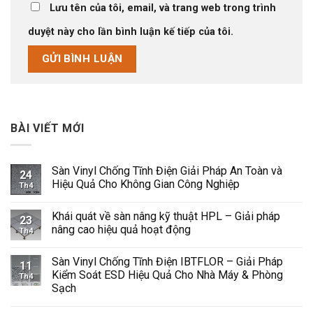
Lưu tên của tôi, email, và trang web trong trình
duyệt này cho lần bình luận kế tiếp của tôi.
BÀI VIẾT MỚI
Sàn Vinyl Chống Tĩnh Điện Giải Pháp An Toàn và
24
Hiệu Quả Cho Không Gian Công Nghiệp
Th4
Không
có
Khái quát về sàn nâng kỹ thuật HPL – Giải pháp
bình
23
luận
nâng cao hiệu quả hoạt động
Th4
ở
Sàn
Không
Vinyl
có
Sàn Vinyl Chống Tĩnh Điện IBTFLOR – Giải Pháp
Chống
bình
11
Tĩnh
luận
Kiểm Soát ESD Hiệu Quả Cho Nhà Máy & Phòng
Th4
Điện
ở
Sạch
Giải
Khái
Pháp
quát
Không
An
về
có