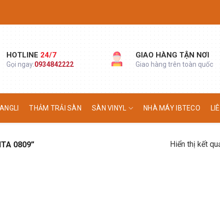
HOTLINE
24/7
GIAO HÀNG TẬN NƠI
Gọi ngay:
0934842222
Giao hàng trên toàn quốc
ANGLI
THẢM TRẢI SÀN
SÀN VINYL
NHÀ MÁY IBTECO
LI
Hiển thị kết qu
TA 0809”