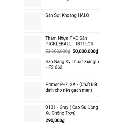
Sàn Sợi Khoáng HALO
Thảm Nhựa PVC Sân
PICKLEBALL - IBTFLOR
Giá
Giá
53,200,000
₫
50,000,000
₫
gốc
hiện
Sàn Nâng Kỹ Thuật XiangLi
là:
tại
- FS 662
53,200,000₫.
là:
50,000,000₫.
Primer P-712A - (Chất kết
dính cho nền gạch men)
0101 - Gray ( Cao Su Đồng
Xu Chống Trơn)
290,000
₫