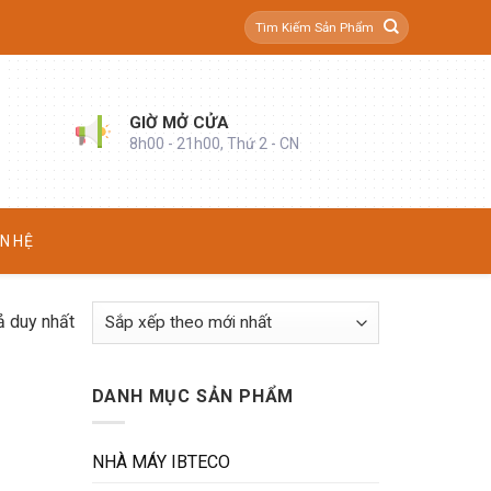
Tìm
kiếm:
GIỜ MỞ CỬA
8h00 - 21h00, Thứ 2 - CN
ÊN HỆ
ả duy nhất
DANH MỤC SẢN PHẨM
NHÀ MÁY IBTECO