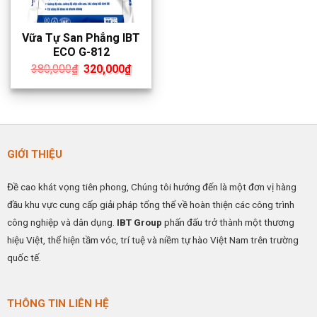
Vữa Tự San Phẳng IBT
ECO G-812
Giá
Giá
380,000
₫
320,000
₫
gốc
hiện
là:
tại
380,000₫.
là:
320,000₫.
GIỚI THIỆU
Đề cao khát vọng tiên phong, Chúng tôi hướng đến là một đơn vị hàng
đầu khu vực cung cấp giải pháp tổng thể về hoàn thiện các công trình
công nghiệp và dân dụng.
IBT Group
phấn đấu trở thành một thương
hiệu Việt, thể hiện tầm vóc, trí tuệ và niềm tự hào Việt Nam trên trường
quốc tế.
THÔNG TIN LIÊN HỆ