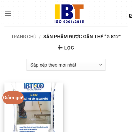
Skip
to
content
TRANG CHỦ
/
SẢN PHẨM ĐƯỢC GẮN THẺ “G 812”
LỌC
Giảm giá!