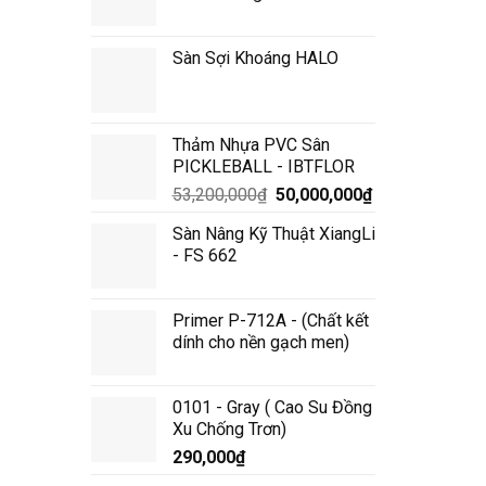
Sàn Sợi Khoáng HALO
Thảm Nhựa PVC Sân
PICKLEBALL - IBTFLOR
Giá
Giá
53,200,000
₫
50,000,000
₫
gốc
hiện
Sàn Nâng Kỹ Thuật XiangLi
là:
tại
- FS 662
53,200,000₫.
là:
50,000,000₫.
Primer P-712A - (Chất kết
dính cho nền gạch men)
0101 - Gray ( Cao Su Đồng
Xu Chống Trơn)
290,000
₫