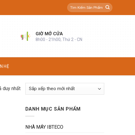
Tìm
kiếm:
GIỜ MỞ CỬA
8h00 - 21h00, Thứ 2 - CN
ÊN HỆ
ả duy nhất
DANH MỤC SẢN PHẨM
NHÀ MÁY IBTECO