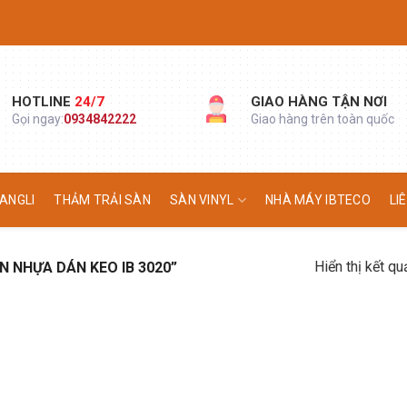
HOTLINE
24/7
GIAO HÀNG TẬN NƠI
Gọi ngay:
0934842222
Giao hàng trên toàn quốc
ANGLI
THẢM TRẢI SÀN
SÀN VINYL
NHÀ MÁY IBTECO
LI
Hiển thị kết qu
 NHỰA DÁN KEO IB 3020”