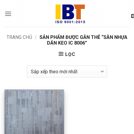
Skip
to
content
TRANG CHỦ
/
SẢN PHẨM ĐƯỢC GẮN THẺ “SÀN NHỰA
DÁN KEO IC 8006”
LỌC