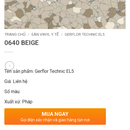
TRANG CHỦ
/
SÀN VINYL Y TẾ
/
GERFLOR TECHNIC EL5
0640 BEIGE
Tên sản phẩm: Gerflor Technic EL5
Giá: Liên hệ
Số màu:
Xuất xứ: Pháp
MUA NGAY
Gọi điện xác nhận và giao hàng tận nơi