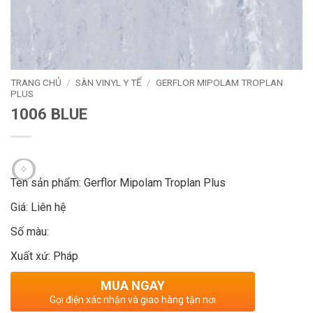
TRANG CHỦ
/
SÀN VINYL Y TẾ
/
GERFLOR MIPOLAM TROPLAN
PLUS
1006 BLUE
Tên sản phẩm: Gerflor Mipolam Troplan Plus
Giá: Liên hệ
Số màu:
Xuất xứ: Pháp
MUA NGAY
Gọi điện xác nhận và giao hàng tận nơi