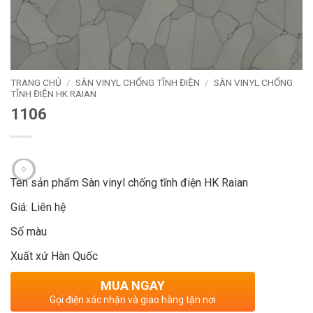
TRANG CHỦ
/
SÀN VINYL CHỐNG TĨNH ĐIỆN
/
SÀN VINYL CHỐNG
TĨNH ĐIỆN HK RAIAN
1106
Tên sản phẩm Sàn vinyl chống tĩnh điện HK Raian
Giá: Liên hệ
Số màu
Xuất xứ Hàn Quốc
MUA NGAY
Gọi điện xác nhận và giao hàng tận nơi