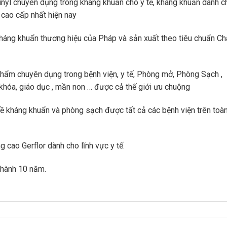
vinyl chuyên dụng trong kháng khuẩn cho y tế, kháng khuẩn dành c
l cao cấp nhất hiện nay
kháng khuẩn thương hiệu của Pháp và sản xuất theo tiêu chuẩn Ch
phẩm chuyên dụng trong bệnh viện, y tế, Phòng mở, Phòng Sạch ,
khóa, giáo dục , mần non … được cả thế giới ưu chuộng
về kháng khuẩn và phòng sạch được tất cả các bệnh viện trên toà
 cao Gerflor dành cho lĩnh vực y tế.
 hành 10 năm.