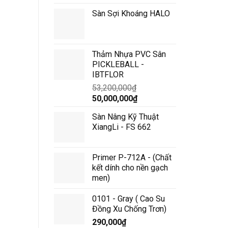
Sàn Sợi Khoáng HALO
Thảm Nhựa PVC Sân
PICKLEBALL -
IBTFLOR
53,200,000
₫
Giá
Giá
50,000,000
₫
gốc
hiện
Sàn Nâng Kỹ Thuật
là:
tại
XiangLi - FS 662
53,200,000₫.
là:
50,000,000₫.
Primer P-712A - (Chất
kết dính cho nền gạch
men)
0101 - Gray ( Cao Su
Đồng Xu Chống Trơn)
290,000
₫