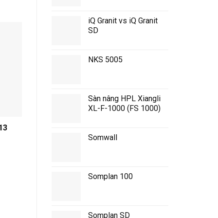
iQ Granit vs iQ Granit
SD
NKS 5005
Sàn nâng HPL Xiangli
XL-F-1000 (FS 1000)
13
2010 Coloris 2010
2025 Coloris 2025
Somwall
Somplan 100
Somplan SD