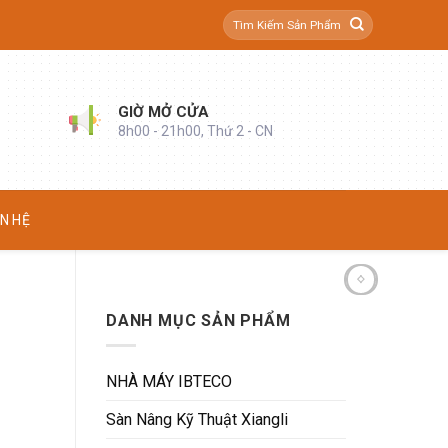
Tìm
kiếm:
GIỜ MỞ CỬA
8h00 - 21h00, Thứ 2 - CN
ÊN HỆ
DANH MỤC SẢN PHẨM
NHÀ MÁY IBTECO
Sàn Nâng Kỹ Thuật Xiangli