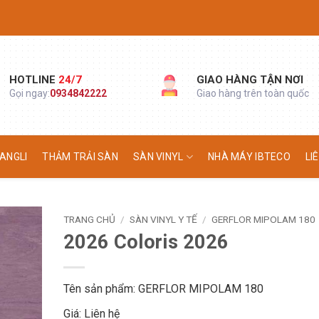
HOTLINE
24/7
GIAO HÀNG TẬN NƠI
Gọi ngay:
0934842222
Giao hàng trên toàn quốc
ANGLI
THẢM TRẢI SÀN
SÀN VINYL
NHÀ MÁY IBTECO
LI
TRANG CHỦ
/
SÀN VINYL Y TẾ
/
GERFLOR MIPOLAM 180
2026 Coloris 2026
Tên sản phẩm: GERFLOR MIPOLAM 180
Giá: Liên hệ