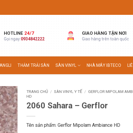
HOTLINE
24/7
GIAO HÀNG TẬN NƠI
Gọi ngay:
0934842222
Giao hàng trên toàn quốc
ANGLI
THẢM TRẢI SÀN
SÀN VINYL
NHÀ MÁY IBTECO
LI
TRANG CHỦ
/
SÀN VINYL Y TẾ
/
GERFLOR MIPOLAM AMB
HD
2060 Sahara – Gerflor
Tên sản phẩm: Gerflor Mipolam Ambiance HD