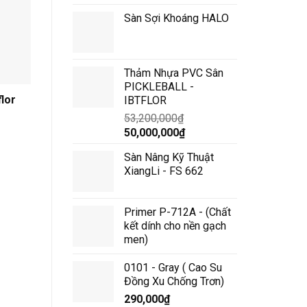
Sàn Sợi Khoáng HALO
Thảm Nhựa PVC Sân
PICKLEBALL -
lor
2064 Hunting – Gerflor
2063 Emerald – Gerf
IBTFLOR
53,200,000
₫
Giá
Giá
50,000,000
₫
gốc
hiện
Sàn Nâng Kỹ Thuật
là:
tại
XiangLi - FS 662
53,200,000₫.
là:
50,000,000₫.
Primer P-712A - (Chất
kết dính cho nền gạch
men)
0101 - Gray ( Cao Su
Đồng Xu Chống Trơn)
290,000
₫