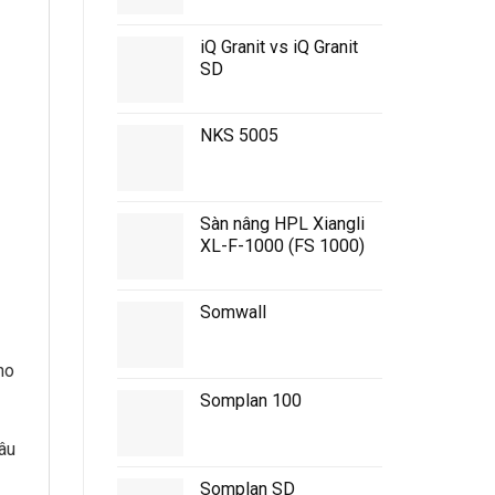
iQ Granit vs iQ Granit
SD
NKS 5005
Sàn nâng HPL Xiangli
XL-F-1000 (FS 1000)
Somwall
ho
Somplan 100
âu
Somplan SD