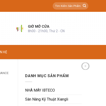
Tìm
kiếm:
GIỜ MỞ CỬA
8h00 - 21h00, Thứ 2 - CN
ÊN HỆ
IANCE
DANH MỤC SẢN PHẨM
NHÀ MÁY IBTECO
Sàn Nâng Kỹ Thuật Xiangli