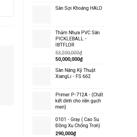
Sàn Sợi Khoáng HALO
Thảm Nhựa PVC Sân
PICKLEBALL -
IBTFLOR
53,200,000
₫
Giá
Giá
50,000,000
₫
gốc
hiện
Sàn Nâng Kỹ Thuật
là:
tại
XiangLi - FS 662
53,200,000₫.
là:
50,000,000₫.
Primer P-712A - (Chất
kết dính cho nền gạch
men)
2059 Camel
2050 Midnight
0101 - Gray ( Cao Su
Đồng Xu Chống Trơn)
290,000
₫