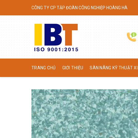
Skip
CÔNG TY CP TẬP ĐOÀN CÔNG NGHIỆP HOÀNG HÀ
to
content
TRANG CHỦ
GIỚI THIỆU
SÀN NÂNG KỸ THUẬT XI