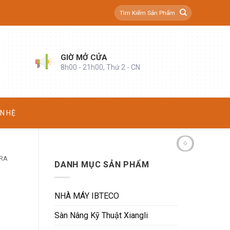
Tìm
kiếm:
GIỜ MỞ CỬA
8h00 - 21h00, Thứ 2 - CN
ÊN HỆ
RA
DANH MỤC SẢN PHẨM
NHÀ MÁY IBTECO
Sàn Nâng Kỹ Thuật Xiangli