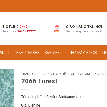
HOTLINE
24/7
GIAO HÀNG TẬN NƠI
Gọi ngay:
0934842222
Giao hàng trên toàn quốc
ANGLI
THẢM TRẢI SÀN
SÀN VINYL
NHÀ MÁY IBTECO
LI
TRANG CHỦ
/
SÀN VINYL Y TẾ
/
GERFLOR AMBIANCE ULT
2066 Forest
Tên sản phẩm: Gerflor Ambiance Ultra
Giá: Liên hệ