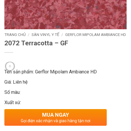
TRANG CHỦ
/
SÀN VINYL Y TẾ
/
GERFLOR MIPOLAM AMBIANCE HD
2072 Terracotta – GF
Tên sản phẩm: Gerflor Mipolam Ambiance HD
Giá: Liên hệ
Số màu:
Xuất xứ:
MUA NGAY
Gọi điện xác nhận và giao hàng tận nơi