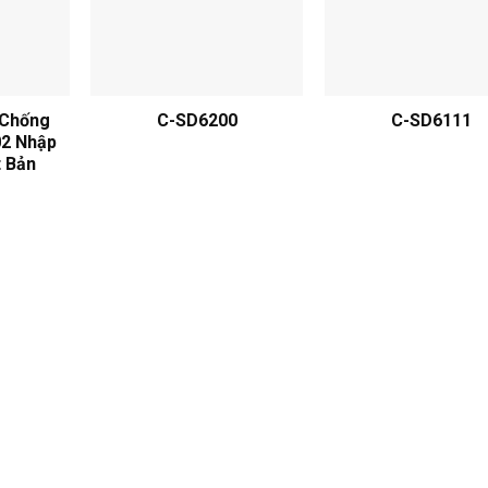
 Chống
C-SD6200
C-SD6111
02 Nhập
 Bản