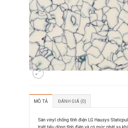
MÔ TẢ
ĐÁNH GIÁ (0)
Sàn vinyl chống tĩnh điện LG Hausys Staticp
triệt tiêu dòng tĩnh điện và có mức phát xạ k