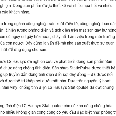
ghiệm. Dòng sản phẩm được thiết kế với nhiều họa tiết và nhiều
 của khách hàng.
ra trong ngành công nghiệp sản xuất điện tử, công nghiệp bán dẫn
iện là hiện tượng phóng điện và tích điện trên mặt sàn gây hư hỏn
í còn có nguy cơ gây hỏa hoạn, cháy nổ. Làm việc trong môi trường
của con người. Đây cũng là vấn đề mà nhà sản xuất thực sự quan
 nhất để ứng dụng cho sàn.
nhựa LG Hausys đã nghiên cứu và phát triển dòng sản phẩm Sàn
có chức năng chống tĩnh điện. Sàn nhựa StaticPulse được thiết kế
 giúp truyền dẫn dòng tĩnh điện đến sợi dây đồng – đã được nối
 và được bố trí khắp nơi dưới mặt sàn. Dựa trên nguyên lý hoạt
oàn. Sàn vinyl chống tĩnh điện LG Hausys Staticpulse đã đạt chứng
ống tĩnh điện LG Hausys Staticpulse còn có khả năng chống hóa
ho nhiều không gian công cộng có yêu cầu đặc biệt như: phòng th