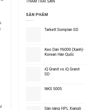
THẢM TRẢI SÀN
SẢN PHẨM
,
g
Tarkett Somplan SD
Keo Dán Y6000 (Xanh)-
Korean Hàn Quốc
iQ Granit vs iQ Granit
SD
NKS 5005
í
Sàn nâng HPL Xiangli