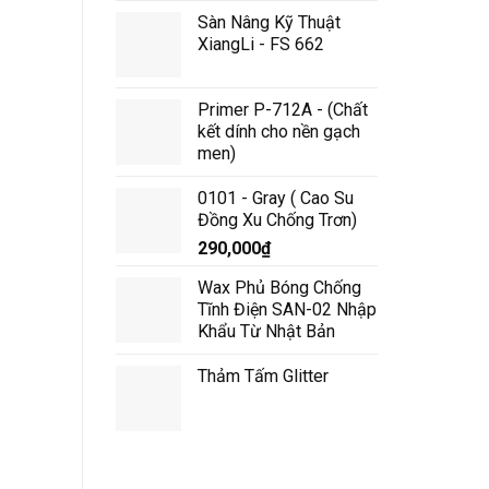
gốc
hiện
Sàn Nâng Kỹ Thuật
là:
tại
XiangLi - FS 662
53,200,000₫.
là:
50,000,000₫.
Primer P-712A - (Chất
kết dính cho nền gạch
men)
0101 - Gray ( Cao Su
Đồng Xu Chống Trơn)
290,000
₫
Wax Phủ Bóng Chống
Tĩnh Điện SAN-02 Nhập
Khẩu Từ Nhật Bản
Thảm Tấm Glitter