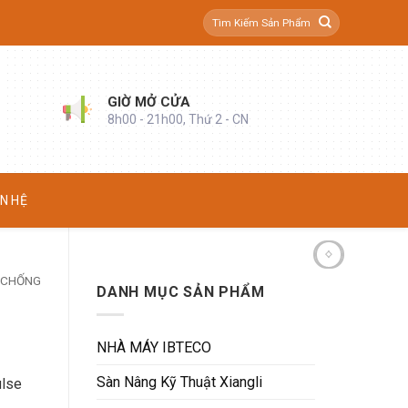
Tìm
kiếm:
GIỜ MỞ CỬA
8h00 - 21h00, Thứ 2 - CN
ÊN HỆ
 CHỐNG
DANH MỤC SẢN PHẨM
NHÀ MÁY IBTECO
Sàn Nâng Kỹ Thuật Xiangli
ulse