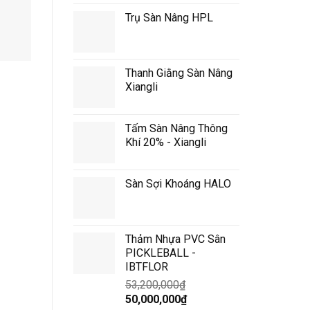
Trụ Sàn Nâng HPL
Thanh Giằng Sàn Nâng
C-SD6202
C-SD6005
Xiangli
Tấm Sàn Nâng Thông
Khí 20% - Xiangli
Sàn Sợi Khoáng HALO
Thảm Nhựa PVC Sân
PICKLEBALL -
IBTFLOR
53,200,000
₫
Giá
Giá
50,000,000
₫