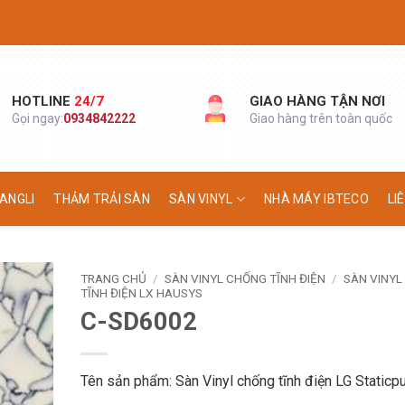
HOTLINE
24/7
GIAO HÀNG TẬN NƠI
Gọi ngay:
0934842222
Giao hàng trên toàn quốc
ANGLI
THẢM TRẢI SÀN
SÀN VINYL
NHÀ MÁY IBTECO
LI
TRANG CHỦ
/
SÀN VINYL CHỐNG TĨNH ĐIỆN
/
SÀN VINYL
TĨNH ĐIỆN LX HAUSYS
C-SD6002
Tên sản phẩm: Sàn Vinyl chống tĩnh điện LG Staticp