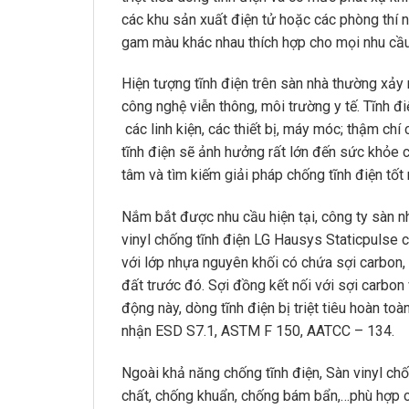
các khu sản xuất điện tử hoặc các phòng thí n
gam màu khác nhau thích hợp cho mọi nhu cầu
Hiện tượng tĩnh điện trên sàn nhà thường xảy 
công nghệ viễn thông, môi trường y tế. Tĩnh đ
các linh kiện, các thiết bị, máy móc; thậm ch
tĩnh điện sẽ ảnh hưởng rất lớn đến sức khỏe 
tâm và tìm kiếm giải pháp chống tĩnh điện tốt
Nắm bắt được nhu cầu hiện tại, công ty sàn 
vinyl chống tĩnh điện LG Hausys Staticpulse 
với lớp nhựa nguyên khối có chứa sợi carbon,
đất trước đó. Sợi đồng kết nối với sợi carbon
động này, dòng tĩnh điện bị triệt tiêu hoàn t
nhận ESD S7.1, ASTM F 150, AATCC – 134.
Ngoài khả năng chống tĩnh điện, Sàn vinyl ch
chất, chống khuẩn, chống bám bẩn,…phù hợp c