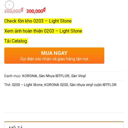
Giá
Giá
₫
₫
350,000
300,000
gốc
hiện
là:
tại
Check tồn kho 0203 – Light Stone
350,000₫.
là:
300,000₫.
Xem ảnh hoàn thiện 0203 – Light Stone
Tải Catalog
MUA NGAY
Gọi điện xác nhận và giao hàng tận nơi
Danh mục:
KORONA
,
Sàn Nhựa IBTFLOR
,
Sàn Vinyl
Thẻ:
0203 – Light Stone
,
KORONA 0203
,
Sàn nhựa vinyl cuộn IBTFLOR