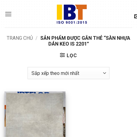
Skip
to
content
TRANG CHỦ
/
SẢN PHẨM ĐƯỢC GẮN THẺ “SÀN NHỰA
DÁN KEO IS 2201”
LỌC