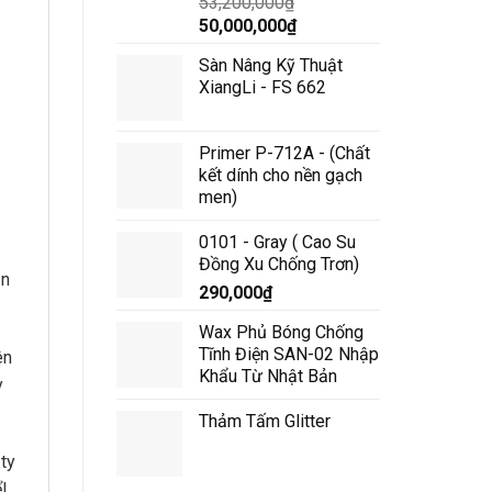
53,200,000
₫
Giá
Giá
50,000,000
₫
gốc
hiện
Sàn Nâng Kỹ Thuật
là:
tại
XiangLi - FS 662
53,200,000₫.
là:
50,000,000₫.
Primer P-712A - (Chất
kết dính cho nền gạch
men)
0101 - Gray ( Cao Su
Đồng Xu Chống Trơn)
ận
290,000
₫
Wax Phủ Bóng Chống
Tĩnh Điện SAN-02 Nhập
ên
Khẩu Từ Nhật Bản
y
Thảm Tấm Glitter
ty
!