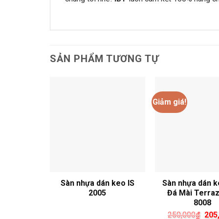
SẢN PHẨM TƯƠNG TỰ
Giảm giá!
Sàn nhựa dán keo IS
Sàn nhựa dán k
2005
Đá Mài Terraz
8008
Giá
250,000
₫
205