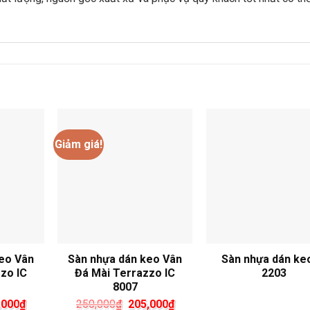
Giảm giá!
eo Vân
Sàn nhựa dán keo Vân
Sàn nhựa dán keo
zo IC
Đá Mài Terrazzo IC
2203
8007
Giá
Giá
Giá
,000
₫
250,000
₫
205,000
₫