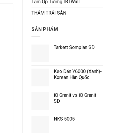
Tấm Ốp Tường IBTWall
THẢM TRẢI SÀN
SẢN PHẨM
Tarkett Somplan SD
Keo Dán Y6000 (Xanh)-
ổ
Korean Hàn Quốc
iQ Granit vs iQ Granit
SD
NKS 5005