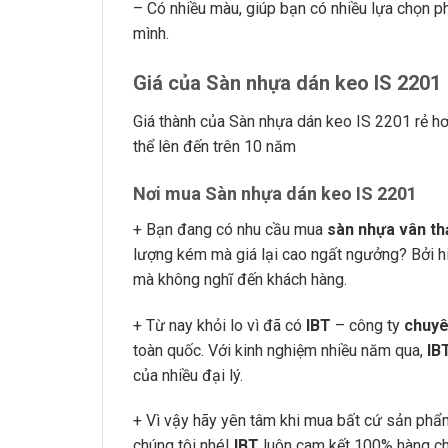
– Có nhiều màu, giúp bạn có nhiều lựa chọn ph
mình.
Giá của Sàn nhựa dán keo IS 2201
Giá thành của Sàn nhựa dán keo IS 2201 rẻ h
thể lên đến trên 10 năm
Nơi mua Sàn nhựa dán keo IS 2201
+ Bạn đang có nhu cầu mua
sàn nhựa vân th
lượng kém mà giá lại cao ngất ngưởng? Bởi hiệ
mà không nghĩ đến khách hàng.
+ Từ nay khỏi lo vì đã có
IBT
– công ty
chuyê
toàn quốc. Với kinh nghiệm nhiều năm qua,
IB
của nhiều đại lý.
+ Vì vậy hãy yên tâm khi mua bất cứ sản ph
chúng tôi nhé!
IBT
luôn cam kết 100% hàng chấ