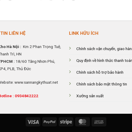
hiện
gốc
hiện
tại
là:
tại
,000₫.
là:
250,000₫.
là:
205,000₫.
205,000₫.
TIN LIÊN HỆ
LINK HỮU ÍCH
Kho Hà Nội :
Km 2 Phan Trọng Tuệ,
Chính sách vận chuyển, giao hà
Thanh
Trì, HN
Quy định về hình thức thanh toá
TPHCM :
18/60 Tăng Nhơn Phú,
KP4, PLB, Thủ Đức
Chính sách hỗ trợ bảo hành
Website: www.sannangkythuat.net
Chính sách bảo mật thông tin
Hotline :
0934842222
Xưởng sản xuất
Visa
PayPal
Stripe
MasterCard
Cash
On