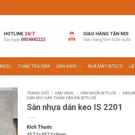
HOTLINE
24/7
GIAO HÀNG TẬN NƠI
Gọi ngay:
0934842222
Giao hàng trên toàn quốc
ANGLI
THẢM TRẢI SÀN
SÀN VINYL
NHÀ MÁY IBTECO
LI
TRANG CHỦ
/
SÀN VINYL
/
SÀN NHỰA IBTFLOR
/
SÀN N
DÁN KEO VÂN THẢM VÂN ĐÁ IBTFLOR
Sàn nhựa dán keo IS 2201
Kích Thước
457,2×457,2x3mm