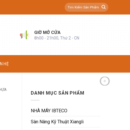
Tìm
kiếm:
GIỜ MỞ CỬA
8h00 - 21h00, Thứ 2 - CN
ÊN HỆ
HỰA
DANH MỤC SẢN PHẨM
NHÀ MÁY IBTECO
Sàn Nâng Kỹ Thuật Xiangli