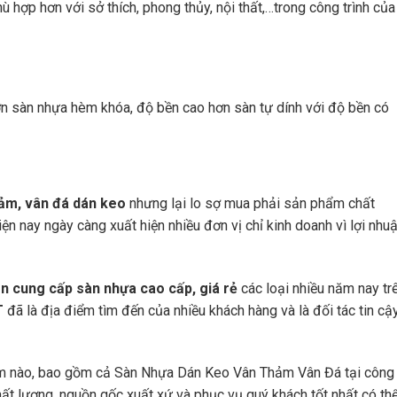
ù hợp hơn với sở thích, phong thủy, nội thất,…trong công trình của
ơn sàn nhựa hèm khóa, độ bền cao hơn sàn tự dính với độ bền có
ảm, vân đá dán keo
nhưng lại lo sợ mua phải sản phẩm chất
n nay ngày càng xuất hiện nhiều đơn vị chỉ kinh doanh vì lợi nhu
n cung cấp sàn nhựa cao cấp, giá rẻ
các loại nhiều năm nay tr
T
đã là địa điểm tìm đến của nhiều khách hàng và là đối tác tin cậ
ẩm nào, bao gồm cả Sàn Nhựa Dán Keo Vân Thảm Vân Đá tại công 
t lượng, nguồn gốc xuất xứ và phục vụ quý khách tốt nhất có thể