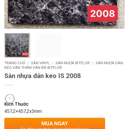
TRANG CHỦ
/
SÀN VINYL
/
SÀN NHỰA IBTFLOR
/
SÀN NHỰA DÁN
KEO VÂN THẢM VÂN ĐÁ IBTFLOR
Sàn nhựa dán keo IS 2008
Kích Thước
457,2×457,2x3mm
MUA NGAY