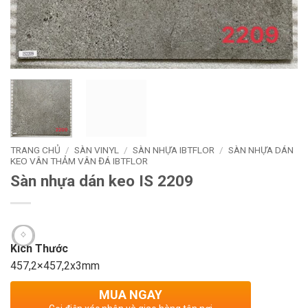
TRANG CHỦ
/
SÀN VINYL
/
SÀN NHỰA IBTFLOR
/
SÀN NHỰA DÁN
KEO VÂN THẢM VÂN ĐÁ IBTFLOR
Sàn nhựa dán keo IS 2209
Kích Thước
457,2×457,2x3mm
MUA NGAY