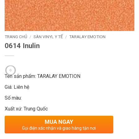
TRANG CHỦ
/
SÀN VINYL Y TẾ
/
TARALAY EMOTION
0614 Inulin
Tên sản phẩm: TARALAY EMOTION
Giá: Liên hệ
Số màu:
Xuất xứ: Trung Quốc
MUA NGAY
Gọi điện xác nhận và giao hàng tận nơi