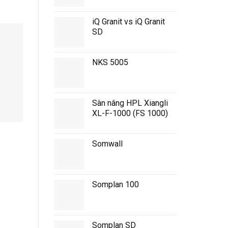
iQ Granit vs iQ Granit
SD
NKS 5005
Sàn nâng HPL Xiangli
XL-F-1000 (FS 1000)
0804 Slate
0810 Jade
Somwall
Somplan 100
Somplan SD