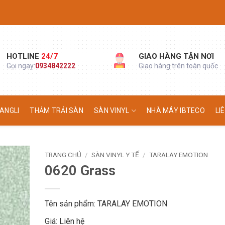
HOTLINE
24/7
GIAO HÀNG TẬN NƠI
Gọi ngay:
0934842222
Giao hàng trên toàn quốc
ANGLI
THẢM TRẢI SÀN
SÀN VINYL
NHÀ MÁY IBTECO
LI
TRANG CHỦ
/
SÀN VINYL Y TẾ
/
TARALAY EMOTION
0620 Grass
Tên sản phẩm: TARALAY EMOTION
Giá: Liên hệ