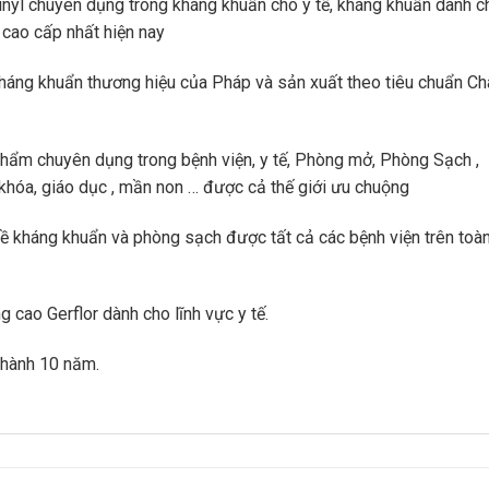
vinyl chuyên dụng trong kháng khuẩn cho y tế, kháng khuẩn dành c
l cao cấp nhất hiện nay
kháng khuẩn thương hiệu của Pháp và sản xuất theo tiêu chuẩn Ch
phẩm chuyên dụng trong bệnh viện, y tế, Phòng mở, Phòng Sạch ,
khóa, giáo dục , mần non … được cả thế giới ưu chuộng
về kháng khuẩn và phòng sạch được tất cả các bệnh viện trên toà
 cao Gerflor dành cho lĩnh vực y tế.
 hành 10 năm.