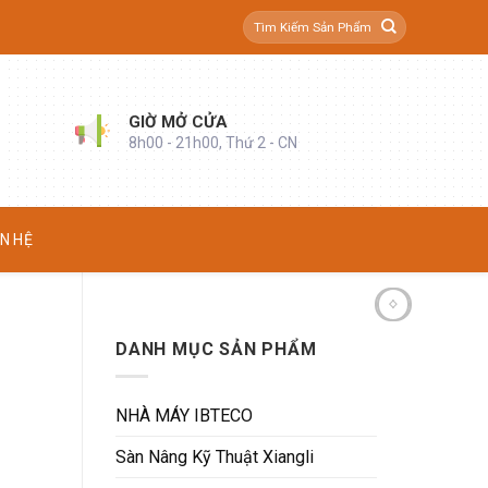
Tìm
kiếm:
GIỜ MỞ CỬA
8h00 - 21h00, Thứ 2 - CN
ÊN HỆ
DANH MỤC SẢN PHẨM
NHÀ MÁY IBTECO
Sàn Nâng Kỹ Thuật Xiangli