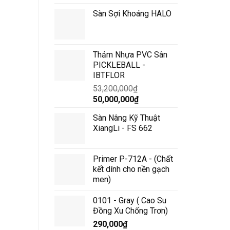
Sàn Sợi Khoáng HALO
Thảm Nhựa PVC Sân
PICKLEBALL -
IBTFLOR
53,200,000
₫
Giá
Giá
50,000,000
₫
gốc
hiện
Sàn Nâng Kỹ Thuật
là:
tại
XiangLi - FS 662
53,200,000₫.
là:
50,000,000₫.
Primer P-712A - (Chất
kết dính cho nền gạch
men)
0101 - Gray ( Cao Su
Đồng Xu Chống Trơn)
290,000
₫