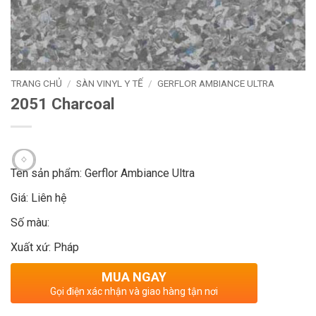
TRANG CHỦ
/
SÀN VINYL Y TẾ
/
GERFLOR AMBIANCE ULTRA
2051 Charcoal
Tên sản phẩm: Gerflor Ambiance Ultra
Giá: Liên hệ
Số màu:
Xuất xứ: Pháp
MUA NGAY
Gọi điện xác nhận và giao hàng tận nơi