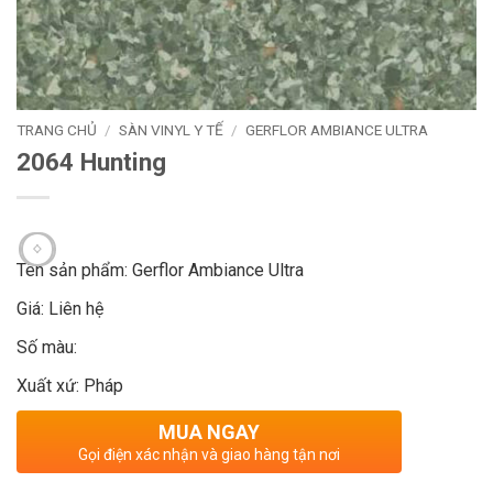
TRANG CHỦ
/
SÀN VINYL Y TẾ
/
GERFLOR AMBIANCE ULTRA
2064 Hunting
Tên sản phẩm: Gerflor Ambiance Ultra
Giá: Liên hệ
Số màu:
Xuất xứ: Pháp
MUA NGAY
Gọi điện xác nhận và giao hàng tận nơi