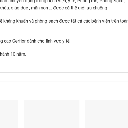
phẩm chuyên dụng trong bệnh viện, y tế, Phòng mở, Phòng Sạch ,
khóa, giáo dục , mần non … được cả thế giới ưu chuộng
về kháng khuẩn và phòng sạch được tất cả các bệnh viện trên toà
 cao Gerflor dành cho lĩnh vực y tế.
 hành 10 năm.