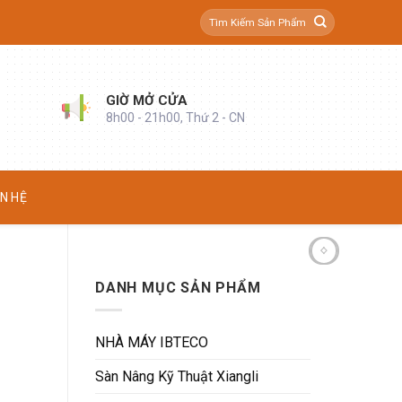
Tìm
kiếm:
GIỜ MỞ CỬA
8h00 - 21h00, Thứ 2 - CN
ÊN HỆ
DANH MỤC SẢN PHẨM
NHÀ MÁY IBTECO
Sàn Nâng Kỹ Thuật Xiangli