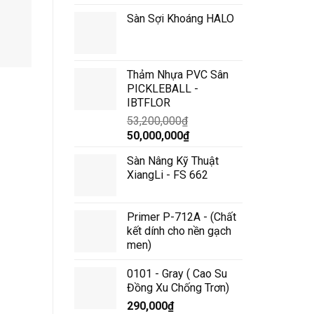
Sàn Sợi Khoáng HALO
Thảm Nhựa PVC Sân
3007
3008
PICKLEBALL -
IBTFLOR
53,200,000
₫
Giá
Giá
50,000,000
₫
gốc
hiện
Sàn Nâng Kỹ Thuật
là:
tại
XiangLi - FS 662
53,200,000₫.
là:
50,000,000₫.
Primer P-712A - (Chất
kết dính cho nền gạch
men)
0101 - Gray ( Cao Su
Đồng Xu Chống Trơn)
290,000
₫