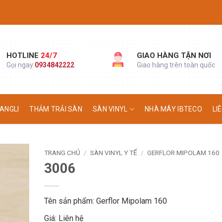
HOTLINE
24/7
GIAO HÀNG TẬN NƠI
Gọi ngay:
0934842222
Giao hàng trên toàn quốc
ANGLI
THẢM TRẢI SÀN
SÀN VINYL
NHÀ MÁY IBTECO
LI
TRANG CHỦ
/
SÀN VINYL Y TẾ
/
GERFLOR MIPOLAM 160
3006
Tên sản phẩm: Gerflor Mipolam 160
Giá: Liên hệ