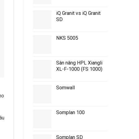
iQ Granit vs iQ Granit
SD
NKS 5005
Sàn nâng HPL Xiangli
XL-F-1000 (FS 1000)
Somwall
ho
Somplan 100
âu
Somplan SD