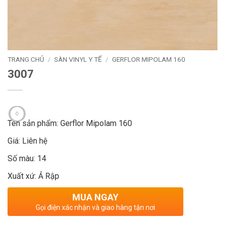
TRANG CHỦ
/
SÀN VINYL Y TẾ
/
GERFLOR MIPOLAM 160
3007
Tên sản phẩm: Gerflor Mipolam 160
Giá: Liên hệ
Số màu: 14
Xuất xứ: Ả Rập
MUA NGAY
Gọi điện xác nhận và giao hàng tận nơi